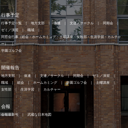
行事予定
行事予定一覧
地方支部
体連
文連／サークル
同期会
ゼミ／演習
職域
同窓会行事（総会・ホームカミング・土曜講座・女性部・生涯学習・カルチャ
ー）
学園ゴルフ会
開催報告
地方支部
体連
文連／サークル
同期会
ゼミ／演習
職域
総会
ホームカミング
学園ゴルフ会
土曜講座
女性部
生涯学習
カルチャー
会報
会報最新号
武蔵な日本地図