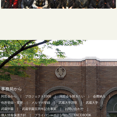
事務局から
同窓会から
プロジェクト1000
同窓会を開きたい
会費納入
住所登録・変更
メルマガ登録
武蔵大学讃歌
武蔵大学
武蔵学園
武蔵学園百周年記念事業
お問い合わせ
個人情報保護方針
プライバシーポリシー
FACEBOOK