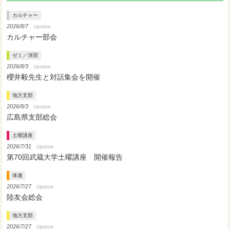
カルチャー
2026/8/7
Update
カルチャー部会
ゼミ／演習
2026/8/3
Update
櫻井毅先生と対話集会を開催
地方支部
2026/8/3
Update
広島県支部総会
土曜講座
2026/7/31
Update
第70回武蔵大学土曜講座 開催報告
体連
2026/7/27
Update
陸友会総会
地方支部
2026/7/27
Update