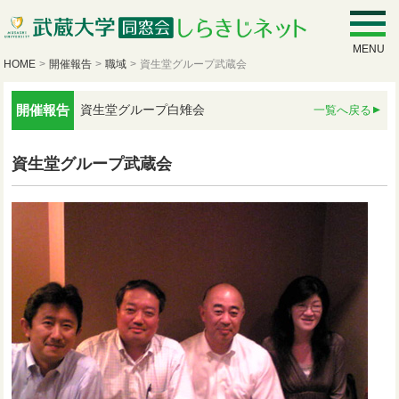
MENU
HOME
>
開催報告
>
職域
>
資生堂グループ武蔵会
開催報告
資生堂グループ白雉会
一覧へ戻る
資生堂グループ武蔵会