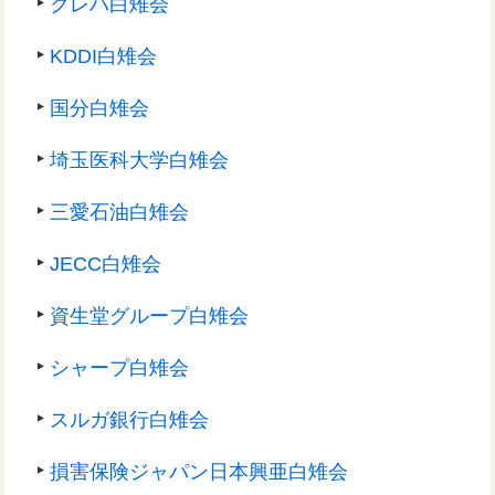
クレハ白雉会
KDDI白雉会
国分白雉会
埼玉医科大学白雉会
三愛石油白雉会
JECC白雉会
資生堂グループ白雉会
シャープ白雉会
スルガ銀行白雉会
損害保険ジャパン日本興亜白雉会