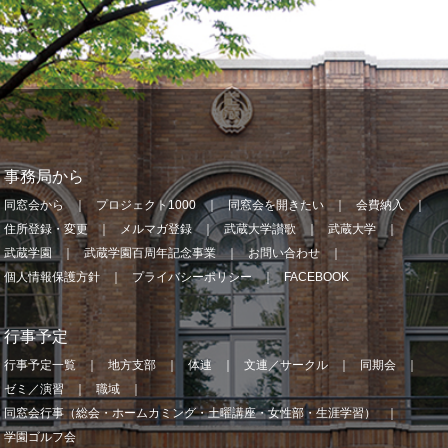
事務局から
同窓会から
プロジェクト1000
同窓会を開きたい
会費納入
住所登録・変更
メルマガ登録
武蔵大学讃歌
武蔵大学
武蔵学園
武蔵学園百周年記念事業
お問い合わせ
個人情報保護方針
プライバシーポリシー
FACEBOOK
行事予定
行事予定一覧
地方支部
体連
文連／サークル
同期会
ゼミ／演習
職域
同窓会行事（総会・ホームカミング・土曜講座・女性部・生涯学習）
学園ゴルフ会