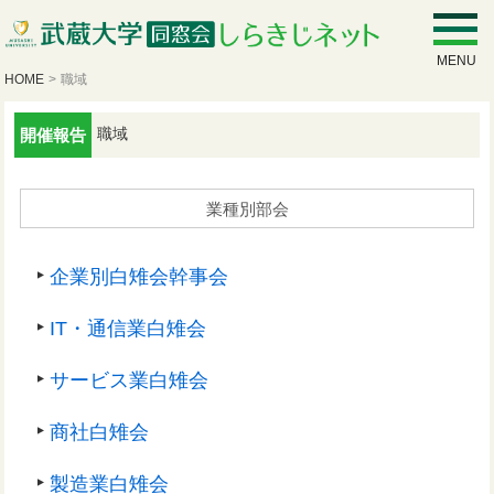
MENU
HOME
>
職域
職域
開催報告
業種別部会
企業別白雉会幹事会
IT・通信業白雉会
サービス業白雉会
商社白雉会
製造業白雉会