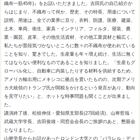
織布一筋45年)』をお話いただきました。吉田氏の自己紹介か
らはじまり、不織布って何か、歴史、その特長、用途について
説明。用途は、全ての業界に亘り、衣料、防護、医療、建築、
土木、車両、衛生、家具・インテリア、フィルタ、寝装、農
業・園芸、皮革、その他生活資材、その他工業資材と幅広く、
私たちが普段気づかないところに数々の不織布が使われている
ことを知り、驚きでした。生産量も年々増え続け、生活に無く
てはならない便利なものであることを知りました。「生産もグ
ローバル化し、自動車に内装したりする材料を供給するため、
アメリカ輸出用にメキシコに拠点を置いたものの、次期アメリ
カ大統領のトランプ氏が関税をかけるという発言があり、動向
を見守りたい」と、ホットな時事問題も聞くことが出来まし
た。
講演終了後、松枝伸佳・愛知県支部長(27回経済)、山㟢哲哉・
武蔵大学学長、吉田俊雄・同窓会会長のご挨拶のあと、懇親会
となりました。
山㟢学長からお話があったロンドン大学との「パラレル・ディ