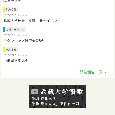
陸友会総会
地方支部
2026/7/27
Update
武蔵大学神奈川支部 春のイベント
文連／サークル
2026/7/21
Update
モダンジャズ研究会OB会
地方支部
2026/7/17
Update
山形県支部総会
開催報告一覧へ