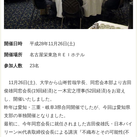
開催日時
平成28年11月26日(土)
開催場所
名古屋栄東急ＲＥＩホテル
参加人数
23名
11月26日(土)、大学から山㟢哲哉学長、同窓会本部より吉田
俊雄同窓会長(19回経済)と一木宏之理事(52回経済)をお迎え
し、開催いたしました。
昨年は愛知・三重・岐阜3県合同開催でしたが、今回は愛知県
支部の単独開催となりました。
最初に、今年同窓会長に就任されました吉田俊雄氏・日本バイ
リーン㈱代表取締役会長による講演『不織布とその可能性(不