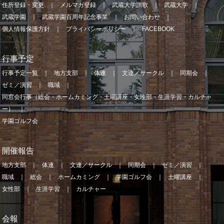
住所登録・変更
メルマガ登録
武蔵大学讃歌
武蔵大学
武蔵学園
武蔵学園百周年記念事業
お問い合わせ
個人情報保護方針
プライバシーポリシー
FACEBOOK
行事予定
行事予定一覧
地方支部
体連
文連／サークル
同期会
ゼミ／演習
職域
同窓会行事（総会・ホームカミング・土曜講座・女性部・生涯学習・カルチャ
ー）
学園ゴルフ会
開催報告
地方支部
体連
文連／サークル
同期会
ゼミ／演習
職域
総会
ホームカミング
学園ゴルフ会
土曜講座
女性部
生涯学習
カルチャー
会報