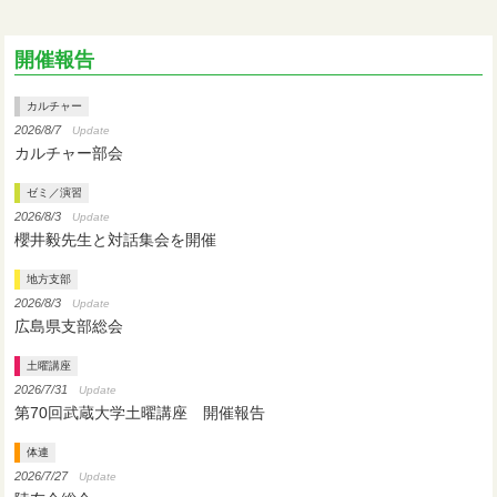
開催報告
カルチャー
2026/8/7
Update
カルチャー部会
ゼミ／演習
2026/8/3
Update
櫻井毅先生と対話集会を開催
地方支部
2026/8/3
Update
広島県支部総会
土曜講座
2026/7/31
Update
第70回武蔵大学土曜講座 開催報告
体連
2026/7/27
Update