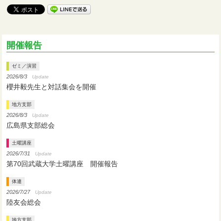
開催報告
ゼミ／演習
2026/8/3
Update
櫻井毅先生と対話集会を開催
地方支部
2026/8/3
Update
広島県支部総会
土曜講座
2026/7/31
Update
第70回武蔵大学土曜講座 開催報告
体連
2026/7/27
Update
陸友会総会
地方支部