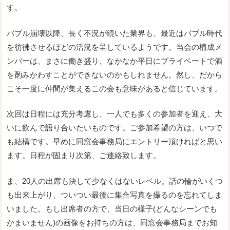
す。
バブル崩壊以降、長く不況が続いた業界も、最近はバブル時代
を彷彿させるほどの活況を呈しているようです。当会の構成メ
ンバーは、まさに働き盛り、なかなか平日にプライベートで酒
を酌みかわすことができないのかもしれません。然し、だから
こそ一度に仲間が集えるこの会も意味があると信じています。
次回は日程には充分考慮し、一人でも多くの参加者を迎え、大
いに飲んで語り合いたいものです。ご参加希望の方は、いつで
も結構です。早めに同窓会事務局にエントリー頂ければと思い
ます。日程が固まり次第、ご連絡致します。
ま、20人の出席も決して少なくはないレベル。話の輪がいくつ
も出来上がり、ついつい最後に集合写真を撮るのを忘れてしま
いました。もし出席者の方で、当日の様子(どんなシーンでも
かまいません)の画像をお持ちの方は、同窓会事務局までお知