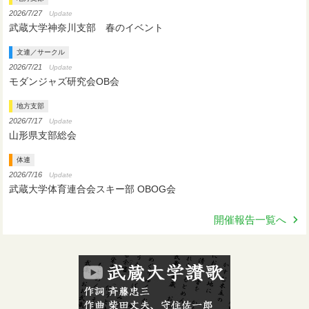
2026/7/27
Update
武蔵大学神奈川支部 春のイベント
文連／サークル
2026/7/21
Update
モダンジャズ研究会OB会
地方支部
2026/7/17
Update
山形県支部総会
体連
2026/7/16
Update
武蔵大学体育連合会スキー部 OBOG会
開催報告一覧へ