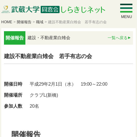
MENU
HOME
>
開催報告
>
職域
>
建設不動産業白雉会 若手有志の会
開催報告
建設・不動産業白雉会
一覧へ戻る
建設不動産業白雉会 若手有志の会
開催日時
平成29年2月1日（水） 19:00～22:00
開催場所
クラブL(新橋)
参加人数
20名
開催報告