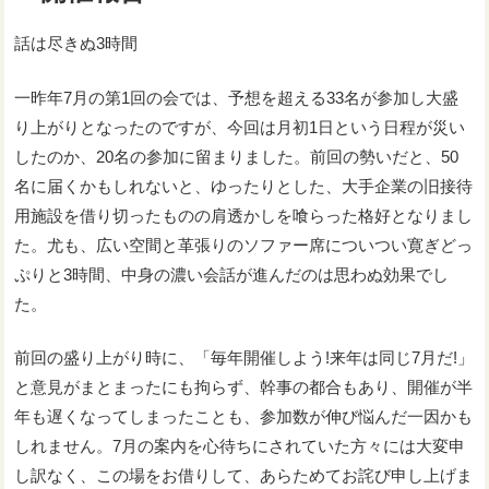
話は尽きぬ3時間
一昨年7月の第1回の会では、予想を超える33名が参加し大盛
り上がりとなったのですが、今回は月初1日という日程が災い
したのか、20名の参加に留まりました。前回の勢いだと、50
名に届くかもしれないと、ゆったりとした、大手企業の旧接待
用施設を借り切ったものの肩透かしを喰らった格好となりまし
た。尤も、広い空間と革張りのソファー席についつい寛ぎどっ
ぷりと3時間、中身の濃い会話が進んだのは思わぬ効果でし
た。
前回の盛り上がり時に、「毎年開催しよう!来年は同じ7月だ!」
と意見がまとまったにも拘らず、幹事の都合もあり、開催が半
年も遅くなってしまったことも、参加数が伸び悩んだ一因かも
しれません。7月の案内を心待ちにされていた方々には大変申
し訳なく、この場をお借りして、あらためてお詫び申し上げま