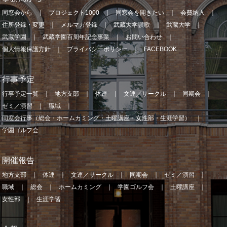
同窓会から
プロジェクト1000
同窓会を開きたい
会費納入
住所登録・変更
メルマガ登録
武蔵大学讃歌
武蔵大学
武蔵学園
武蔵学園百周年記念事業
お問い合わせ
個人情報保護方針
プライバシーポリシー
FACEBOOK
行事予定
行事予定一覧
地方支部
体連
文連／サークル
同期会
ゼミ／演習
職域
同窓会行事（総会・ホームカミング・土曜講座・女性部・生涯学習）
学園ゴルフ会
開催報告
地方支部
体連
文連／サークル
同期会
ゼミ／演習
職域
総会
ホームカミング
学園ゴルフ会
土曜講座
女性部
生涯学習