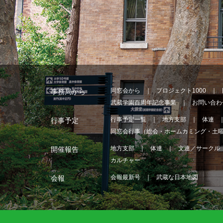
同窓会から
プロジェクト1000
事務局から
武蔵学園百周年記念事業
お問い合わ
行事予定一覧
地方支部
体連
行事予定
同窓会行事（総会・ホームカミング・土
地方支部
体連
文連／サークル
開催報告
カルチャー
会報最新号
武蔵な日本地図
会報