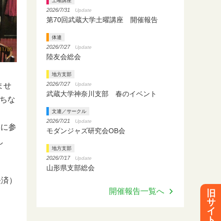
土曜講座
2026/7/31
Update
第70回武蔵大学土曜講座 開催報告
体連
2026/7/27
Update
陸友会総会
地方支部
2026/7/27
Update
ませ
武蔵大学神奈川支部 春のイベント
ちな
文連／サークル
2026/7/21
Update
いに参
モダンジャズ研究会OB会
し
地方支部
2026/7/17
Update
山形県支部総会
経済）
開催報告一覧へ
旧
サ
イ
ト