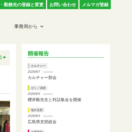
・勤務先の登録と変更
お問い合わせ
メルマガ登録
事務局から
開催報告
る
カルチャー
2026/8/7
Update
カルチャー部会
ゼミ／演習
2026/8/3
Update
櫻井毅先生と対話集会を開催
地方支部
2026/8/3
Update
広島県支部総会