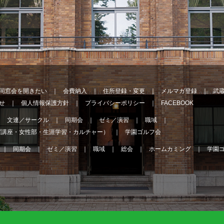
同窓会を開きたい
会費納入
住所登録・変更
メルマガ登録
武
せ
個人情報保護方針
プライバシーポリシー
FACEBOOK
文連／サークル
同期会
ゼミ／演習
職域
曜講座・女性部・生涯学習・カルチャー）
学園ゴルフ会
同期会
ゼミ／演習
職域
総会
ホームカミング
学園