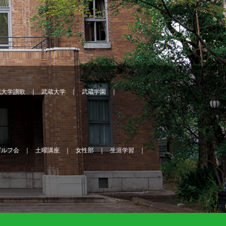
蔵大学讃歌
武蔵大学
武蔵学園
ゴルフ会
土曜講座
女性部
生涯学習