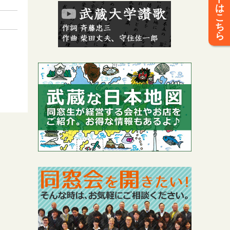
は
こ
ち
ら