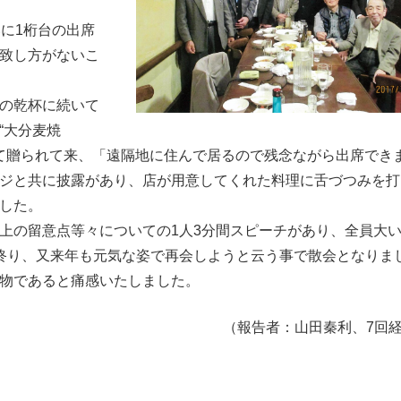
に1桁台の出席
致し方がないこ
の乾杯に続いて
“大分麦焼
して贈られて来、「遠隔地に住んで居るので残念ながら出席でき
ジと共に披露があり、店が用意してくれた料理に舌づつみを打
した。
上の留意点等々についての1人3分間スピーチがあり、全員大
終り、又来年も元気な姿で再会しようと云う事で散会となりま
物であると痛感いたしました。
（報告者：山田秦利、7回