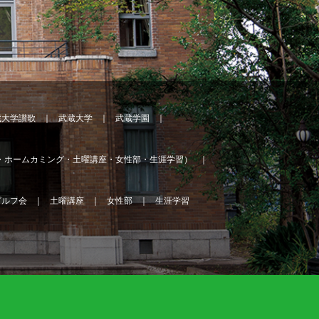
蔵大学讃歌
武蔵大学
武蔵学園
・ホームカミング・土曜講座・女性部・生涯学習）
ゴルフ会
土曜講座
女性部
生涯学習