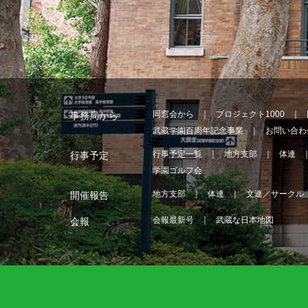
同窓会から
プロジェクト1000
事務局から
武蔵学園百周年記念事業
お問い合わ
行事予定一覧
地方支部
体連
行事予定
学園ゴルフ会
地方支部
体連
文連／サークル
開催報告
会報最新号
武蔵な日本地図
会報