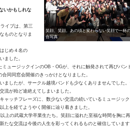
会えないかもしれな
会ライブは、第三
笑顔、笑顔。あの頃と変わらない笑顔で一杯
なものとなりま
合写真
はじめ４名の
いました。
たミュージックインのOB・OGが、それに触発されて再びバン
の合同同窓会開催のきっかけとなりました。
いましたが、サークル越境バンドも少なくありませんでした。
交流が殆ど途絶えてしまいました。
キャッチフレーズに、数少ない交流の続いているミュージック
年以上を経てようやく開催に辿り着きました。
人以上の武蔵大学卒業生たち。笑顔に溢れた至福な時間を胸に
新たな交流は今後の人生を彩ってくれるものと確信しています