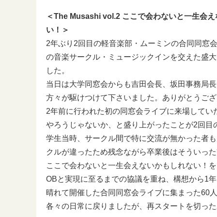
＜The Musashi vol.2 ここで会わないと一生
い！＞
2年ぶり2回目の軽音楽部・ムーミンの合同同窓
の音楽サークル・ミュージックインを交えた盛大
した。
当日は大学同窓会からも吉田会長、坂田事務局長
方々が駆けつけて下さいました。ありがとうござ
2年前に行われた初の同窓会ライブに来場してい
やろうじゃないか、と盛り上がったことが2回目
学生当時、サークル間で特に交流が無かった者も
クルが違ったため残念ながら卒業後はそういった
ここで会わないと一生会えないかもしれない！を
OBと実現に至るまでの協議を重ね、構想から1
晴れて開催した合同同窓会ライブに集まった60
各々の日常に戻りましたが、再スタートを切った