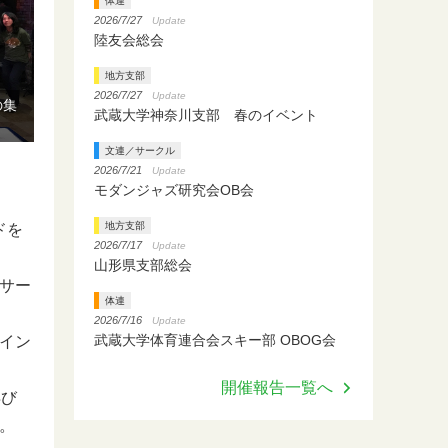
体連
2026/7/27
Update
陸友会総会
地方支部
2026/7/27
Update
の集
武蔵大学神奈川支部 春のイベント
文連／サークル
2026/7/21
Update
モダンジャズ研究会OB会
地方支部
ドを
2026/7/17
Update
山形県支部総会
サー
体連
2026/7/16
Update
武蔵大学体育連合会スキー部 OBOG会
イン
開催報告一覧へ
再び
。