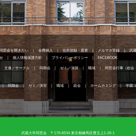
同窓会を開きたい
会費納入
住所登録・変更
メルマガ登録
武
せ
個人情報保護方針
プライバシーポリシー
FACEBOOK
文連／サークル
同期会
ゼミ／演習
職域
同窓会行事（総会
同期会
ゼミ／演習
職域
総会
ホームカミング
学園
武蔵大学同窓会 〒176-8534 東京都練馬区豊玉上1-26-1