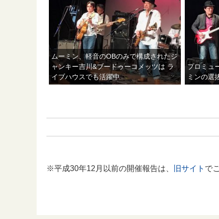
ムーミン、軽音のOBのみで構成されたジ
ャンキー吉川&ブードゥーコメッツは ラ
プロミュ
イブハウスでも活躍中
ミンの選
※平成30年12月以前の開催報告は、
旧サイト
で