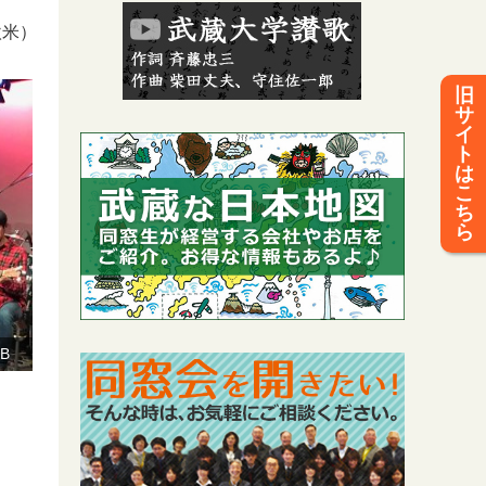
欧米）
旧
サ
イ
ト
は
こ
ち
ら
B