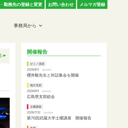
・勤務先の登録と変更
お問い合わせ
メルマガ登録
事務局から
開催報告
る
ゼミ／演習
2026/8/3
Update
櫻井毅先生と対話集会を開催
地方支部
2026/8/3
Update
広島県支部総会
土曜講座
2026/7/31
Update
第70回武蔵大学土曜講座 開催報告