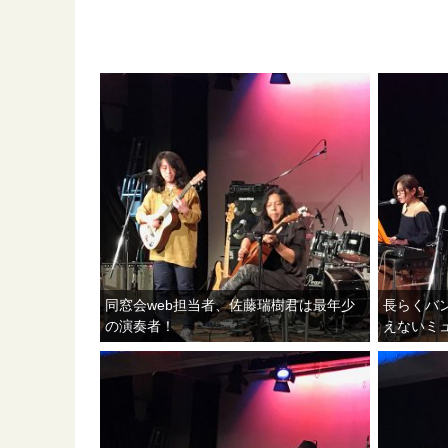
同窓会web担当者、佐藤瑞樹君は最年少
長らくバ
の演奏者！
えないミ