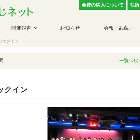
会費の納入について
住所
開催報告
お知らせ
会報「武蔵」
ジックイン
同
一覧へ戻
ックイン