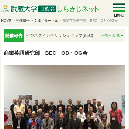
MENU
HOME
>
開催報告
>
文連／サークル
>
商業英語研究部 BEC OB・OG会
開催報告
ビジネスイングリッシュクラブ(BEC)
一覧へ戻る
商業英語研究部 BEC OB・OG会