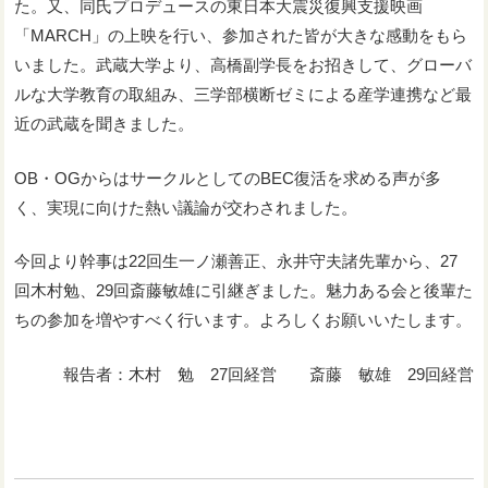
た。又、同氏プロデュースの東日本大震災復興支援映画
「MARCH」の上映を行い、参加された皆が大きな感動をもら
いました。武蔵大学より、高橋副学長をお招きして、グローバ
ルな大学教育の取組み、三学部横断ゼミによる産学連携など最
近の武蔵を聞きました。
OB・OGからはサークルとしてのBEC復活を求める声が多
く、実現に向けた熱い議論が交わされました。
今回より幹事は22回生一ノ瀬善正、永井守夫諸先輩から、27
回木村勉、29回斎藤敏雄に引継ぎました。魅力ある会と後輩た
ちの参加を増やすべく行います。よろしくお願いいたします。
報告者：木村 勉 27回経営 斎藤 敏雄 29回経営