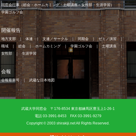
同窓会行事（総会・ホームカミング・土曜講座・女性部・生涯学習）
学園ゴルフ会
開催報告
地方支部
体連
文連／サークル
同期会
ゼミ／演習
職域
総会
ホームカミング
学園ゴルフ会
土曜講座
女性部
生涯学習
会報
会報最新号
武蔵な日本地図
武蔵大学同窓会 〒176-8534 東京都練馬区豊玉上1-26-1
電話 03-3991-8453 FAX 03-3991-9279
Copyright © 2003 shirakiji.net All Rights Reserved.