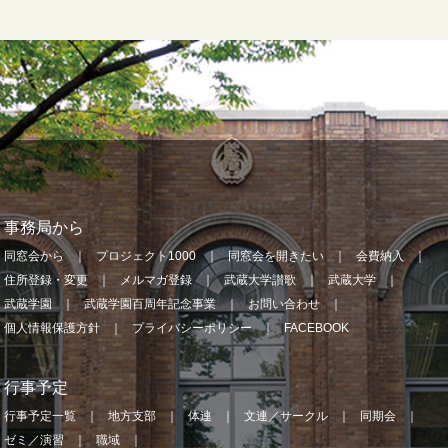
事務局から
同窓会から
プロジェクト1000
同窓会を開きたい
会費納入
住所登録・変更
メルマガ登録
武蔵大学讃歌
武蔵大学
武蔵学園
武蔵学園百周年記念事業
お問い合わせ
個人情報保護方針
プライバシーポリシー
FACEBOOK
行事予定
行事予定一覧
地方支部
体連
文連／サークル
同期会
ゼミ／演習
職域