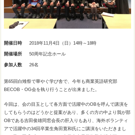
開催日時
2018年11月4日（日）14時～18時
開催場所
50周年記念ホール
参加人数
26名
第65回白雉祭で華やぐ学び舎で、今年も商業英語研究部
BECOB・OG会を執り行うことが出来ました。
今回は、会の目玉として各方面で活躍中のOBを呼んで講演を
してもらうのはどうかと提案があり、多くの方の中より我が部
OBである吉田俊雄同窓会長の肝入りもあり、海外ボランティ
アで活躍中の34回卒業生角田寛和氏にご講演をいただきまし