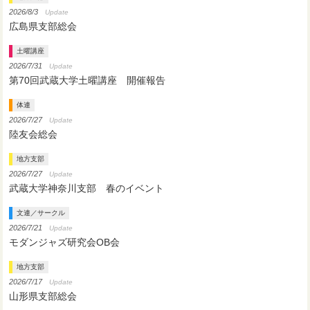
2026/8/3
Update
広島県支部総会
土曜講座
2026/7/31
Update
第70回武蔵大学土曜講座 開催報告
体連
2026/7/27
Update
陸友会総会
地方支部
2026/7/27
Update
武蔵大学神奈川支部 春のイベント
文連／サークル
2026/7/21
Update
モダンジャズ研究会OB会
地方支部
2026/7/17
Update
山形県支部総会