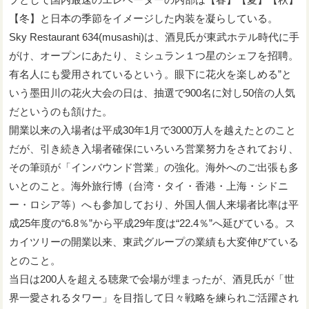
【冬】と日本の季節をイメージした内装を凝らしている。
Sky Restaurant 634(musashi)は、酒見氏が東武ホテル時代に手
がけ、オープンにあたり、ミシュラン１つ星のシェフを招聘。
有名人にも愛用されているという。眼下に花火を楽しめる”と
いう墨田川の花火大会の日は、抽選で900名に対し50倍の人気
だというのも頷けた。
開業以来の入場者は平成30年1月で3000万人を越えたとのこと
だが、引き続き入場者確保にいろいろ営業努力をされており、
その筆頭が「インバウンド営業」の強化。海外へのご出張も多
いとのこと。海外旅行博（台湾・タイ・香港・上海・シドニ
ー・ロシア等）へも参加しており、外国人個人来場者比率は平
成25年度の“6.8％”から平成29年度は“22.4％”へ延びている。ス
カイツリーの開業以来、東武グループの業績も大変伸びている
とのこと。
当日は200人を超える聴衆で会場が埋まったが、酒見氏が「世
界一愛されるタワー」を目指して日々戦略を練られご活躍され