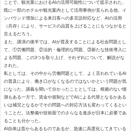
ことで、観光業におけるAIの活用可能性について提示された。
既に一部のホテルや観光案内として活用事例が見られる他、イ
ンバウンド増加による来日客への多言語対応など、AIの活用
（共存）により、サービスの品質を上げることにもつながると
言えるだろう。
また、講演の後半では、AIが普及することによる社会問題とし
て、①労働問題、②法的・倫理的な問題、③新たな技術導入に
よる問題、この3つを取り上げ、それぞれについて、解説がな
された。
私としては、その中から労働問題として、よく言われているAI
の普及により、働き口がなくなるのではないかという問題が気
になった。講義を聞いて分かったこととしては、根拠のない憶
測もある一方で、賃金や規制などでAIによる代替となるかある
いは補完となるかでその問題への対応方法も変わってくるとい
うことだ。法整備や技術面でのさらなる進歩が日本に必要であ
ることも分かった。
AI自体は昔からあるものであるが、急速に高度化してきている