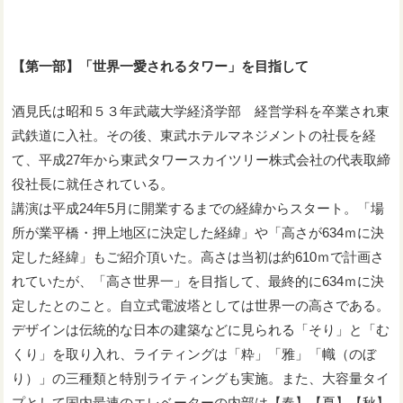
【第一部】「世界一愛されるタワー」を目指して
酒見氏は昭和５３年武蔵大学経済学部 経営学科を卒業され東
武鉄道に入社。その後、東武ホテルマネジメントの社長を経
て、平成27年から東武タワースカイツリー株式会社の代表取締
役社長に就任されている。
講演は平成24年5月に開業するまでの経緯からスタート。「場
所が業平橋・押上地区に決定した経緯」や「高さが634ｍに決
定した経緯」もご紹介頂いた。高さは当初は約610ｍで計画さ
れていたが、「高さ世界一」を目指して、最終的に634ｍに決
定したとのこと。自立式電波塔としては世界一の高さである。
デザインは伝統的な日本の建築などに見られる「そり」と「む
くり」を取り入れ、ライティングは「粋」「雅」「幟（のぼ
り）」の三種類と特別ライティングも実施。また、大容量タイ
プとして国内最速のエレベーターの内部は【春】【夏】【秋】