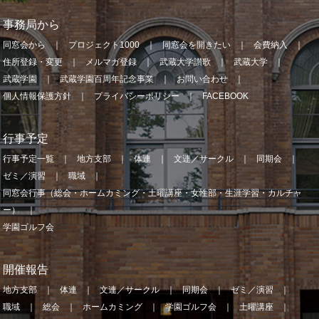
事務局から
同窓会から
プロジェクト1000
同窓会を開きたい
会費納入
住所登録・変更
メルマガ登録
武蔵大学讃歌
武蔵大学
武蔵学園
武蔵学園百周年記念事業
お問い合わせ
個人情報保護方針
プライバシーポリシー
FACEBOOK
行事予定
行事予定一覧
地方支部
体連
文連／サークル
同期会
ゼミ／演習
職域
同窓会行事（総会・ホームカミング・土曜講座・女性部・生涯学習・カルチャ
ー）
学園ゴルフ会
開催報告
地方支部
体連
文連／サークル
同期会
ゼミ／演習
職域
総会
ホームカミング
学園ゴルフ会
土曜講座