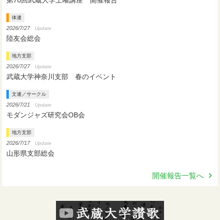
第70回武蔵大学土曜講座 開催報告
体連
2026/7/27
Update
陸友会総会
地方支部
2026/7/27
Update
武蔵大学神奈川支部 春のイベント
文連／サークル
2026/7/21
Update
モダンジャズ研究会OB会
地方支部
2026/7/17
Update
山形県支部総会
開催報告一覧へ