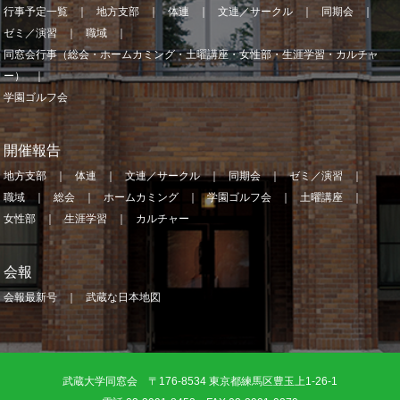
行事予定一覧
地方支部
体連
文連／サークル
同期会
ゼミ／演習
職域
同窓会行事（総会・ホームカミング・土曜講座・女性部・生涯学習・カルチャ
ー）
学園ゴルフ会
開催報告
地方支部
体連
文連／サークル
同期会
ゼミ／演習
職域
総会
ホームカミング
学園ゴルフ会
土曜講座
女性部
生涯学習
カルチャー
会報
会報最新号
武蔵な日本地図
武蔵大学同窓会 〒176-8534 東京都練馬区豊玉上1-26-1