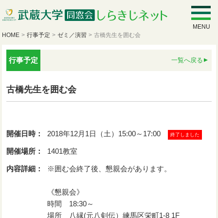
MENU
HOME
>
行事予定
>
ゼミ／演習
>
古橋先生を囲む会
行事予定
一覧へ戻る
古橋先生を囲む会
開催日時：
2018年12月1日（土）15:00～17:00
終了しました
開催場所：
1401教室
内容詳細：
※囲む会終了後、懇親会があります。
《懇親会》
時間 18:30～
場所 八縁(元八剣伝）練馬区栄町1-8 1F