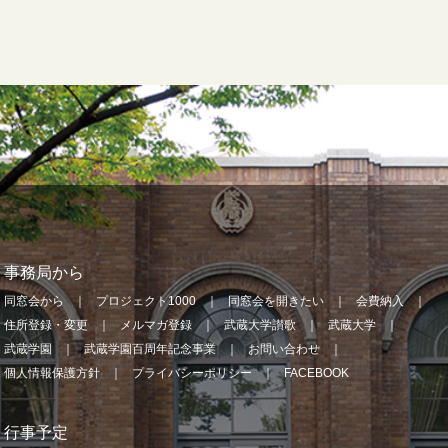
事務局から
同窓会から
プロジェクト1000
同窓会を開きたい
会費納入
住所登録・変更
メルマガ登録
武蔵大学讃歌
武蔵大学
武蔵学園
武蔵学園百周年記念事業
お問い合わせ
個人情報保護方針
プライバシーポリシー
FACEBOOK
行事予定