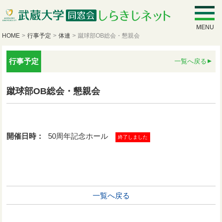
MENU
HOME
>
行事予定
>
体連
>
蹴球部OB総会・懇親会
行事予定
一覧へ戻る
蹴球部OB総会・懇親会
開催日時：
50周年記念ホール
終了しました
一覧へ戻る