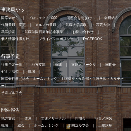
事務局から
同窓会から
プロジェクト1000
同窓会を開きたい
会費納入
住所登録・変更
メルマガ登録
武蔵大学讃歌
武蔵大学
武蔵学園
武蔵学園百周年記念事業
お問い合わせ
個人情報保護方針
プライバシーポリシー
FACEBOOK
行事予定
行事予定一覧
地方支部
体連
文連／サークル
同期会
ゼミ／演習
職域
同窓会行事（総会・ホームカミング・土曜講座・女性部・生涯学習・カルチャ
ー）
学園ゴルフ会
開催報告
地方支部
体連
文連／サークル
同期会
ゼミ／演習
職域
総会
ホームカミング
学園ゴルフ会
土曜講座