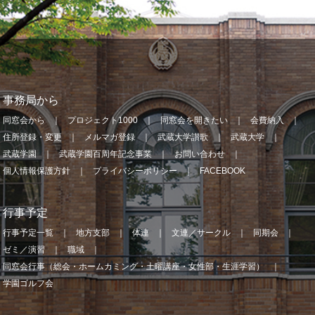
事務局から
同窓会から
プロジェクト1000
同窓会を開きたい
会費納入
住所登録・変更
メルマガ登録
武蔵大学讃歌
武蔵大学
武蔵学園
武蔵学園百周年記念事業
お問い合わせ
個人情報保護方針
プライバシーポリシー
FACEBOOK
行事予定
行事予定一覧
地方支部
体連
文連／サークル
同期会
ゼミ／演習
職域
同窓会行事（総会・ホームカミング・土曜講座・女性部・生涯学習）
学園ゴルフ会