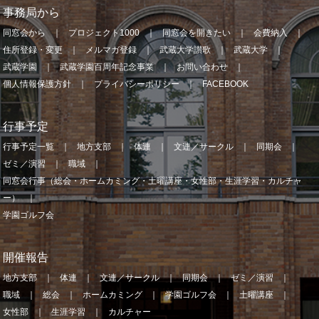
事務局から
同窓会から
プロジェクト1000
同窓会を開きたい
会費納入
住所登録・変更
メルマガ登録
武蔵大学讃歌
武蔵大学
武蔵学園
武蔵学園百周年記念事業
お問い合わせ
個人情報保護方針
プライバシーポリシー
FACEBOOK
行事予定
行事予定一覧
地方支部
体連
文連／サークル
同期会
ゼミ／演習
職域
同窓会行事（総会・ホームカミング・土曜講座・女性部・生涯学習・カルチャ
ー）
学園ゴルフ会
開催報告
地方支部
体連
文連／サークル
同期会
ゼミ／演習
職域
総会
ホームカミング
学園ゴルフ会
土曜講座
女性部
生涯学習
カルチャー