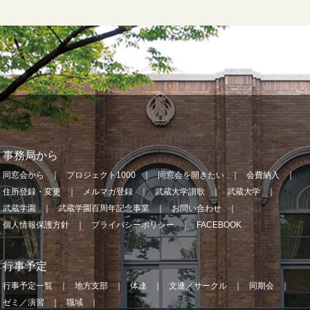
事務局から
同窓会から
プロジェクト1000
同窓会を開きたい
会費納入
住所登録・変更
メルマガ登録
武蔵大学讃歌
武蔵大学
武蔵学園
武蔵学園百周年記念事業
お問い合わせ
個人情報保護方針
プライバシーポリシー
FACEBOOK
行事予定
行事予定一覧
地方支部
体連
文連／サークル
同期会
ゼミ／演習
職域