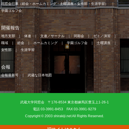
同窓会行事（総会・ホームカミング・土曜講座・女性部・生涯学習）
学園ゴルフ会
開催報告
地方支部
体連
文連／サークル
同期会
ゼミ／演習
職域
総会
ホームカミング
学園ゴルフ会
土曜講座
女性部
生涯学習
会報
会報最新号
武蔵な日本地図
武蔵大学同窓会 〒176-8534 東京都練馬区豊玉上1-26-1
電話 03-3991-8453 FAX 03-3991-9279
Copyright © 2003 shirakiji.net All Rights Reserved.