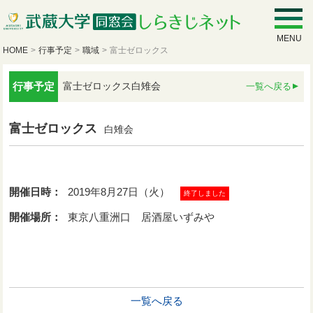
MENU
HOME
>
行事予定
>
職域
>
富士ゼロックス
行事予定
富士ゼロックス白雉会
一覧へ戻る
富士ゼロックス
白雉会
開催日時：
2019年8月27日（火）
終了しました
開催場所：
東京八重洲口 居酒屋いずみや
一覧へ戻る