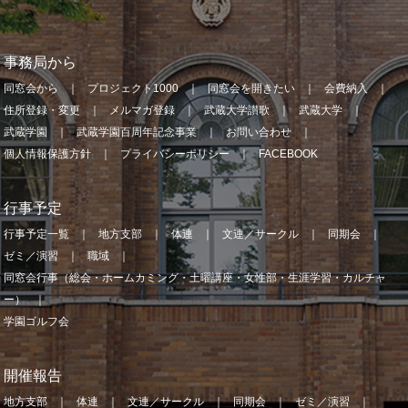
事務局から
同窓会から
プロジェクト1000
同窓会を開きたい
会費納入
住所登録・変更
メルマガ登録
武蔵大学讃歌
武蔵大学
武蔵学園
武蔵学園百周年記念事業
お問い合わせ
個人情報保護方針
プライバシーポリシー
FACEBOOK
行事予定
行事予定一覧
地方支部
体連
文連／サークル
同期会
ゼミ／演習
職域
同窓会行事（総会・ホームカミング・土曜講座・女性部・生涯学習・カルチャ
ー）
学園ゴルフ会
開催報告
地方支部
体連
文連／サークル
同期会
ゼミ／演習