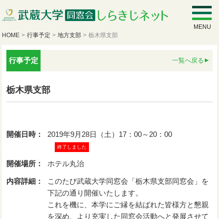
MENU
HOME
>
行事予定
>
地方支部
>
栃木県支部
行事予定
一覧へ戻る
栃木県支部
開催日時：
2019年9月28日（土）17：00～20：00
終了しました
開催場所：
ホテル丸治
内容詳細：
このたび武蔵大学同窓会「栃木県支部同窓会」を
下記の通り開催いたします。
これを機に、本学にご縁を結ばれた皆様方と懇親
を深め、より充実した同窓会活動へと発展させて