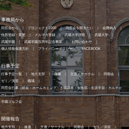
事務局から
同窓会から
プロジェクト1000
同窓会を開きたい
会費納入
住所登録・変更
メルマガ登録
武蔵大学讃歌
武蔵大学
武蔵学園
武蔵学園百周年記念事業
お問い合わせ
個人情報保護方針
プライバシーポリシー
FACEBOOK
行事予定
行事予定一覧
地方支部
体連
文連／サークル
同期会
ゼミ／演習
職域
同窓会行事（総会・ホームカミング・土曜講座・女性部・生涯学習・カルチャ
ー）
学園ゴルフ会
開催報告
地方支部
体連
文連／サークル
同期会
ゼミ／演習