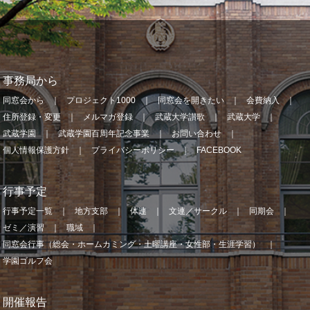
事務局から
同窓会から
プロジェクト1000
同窓会を開きたい
会費納入
住所登録・変更
メルマガ登録
武蔵大学讃歌
武蔵大学
武蔵学園
武蔵学園百周年記念事業
お問い合わせ
個人情報保護方針
プライバシーポリシー
FACEBOOK
行事予定
行事予定一覧
地方支部
体連
文連／サークル
同期会
ゼミ／演習
職域
同窓会行事（総会・ホームカミング・土曜講座・女性部・生涯学習）
学園ゴルフ会
開催報告