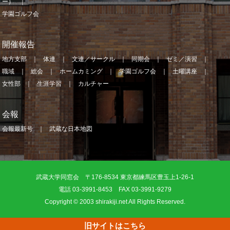
ー）
学園ゴルフ会
開催報告
地方支部
体連
文連／サークル
同期会
ゼミ／演習
職域
総会
ホームカミング
学園ゴルフ会
土曜講座
女性部
生涯学習
カルチャー
会報
会報最新号
武蔵な日本地図
武蔵大学同窓会 〒176-8534 東京都練馬区豊玉上1-26-1
電話 03-3991-8453 FAX 03-3991-9279
Copyright © 2003 shirakiji.net All Rights Reserved.
旧サイトはこちら