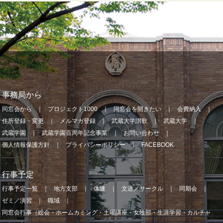
事務局から
同窓会から
プロジェクト1000
同窓会を開きたい
会費納入
住所登録・変更
メルマガ登録
武蔵大学讃歌
武蔵大学
武蔵学園
武蔵学園百周年記念事業
お問い合わせ
個人情報保護方針
プライバシーポリシー
FACEBOOK
行事予定
行事予定一覧
地方支部
体連
文連／サークル
同期会
ゼミ／演習
職域
同窓会行事（総会・ホームカミング・土曜講座・女性部・生涯学習・カルチャ