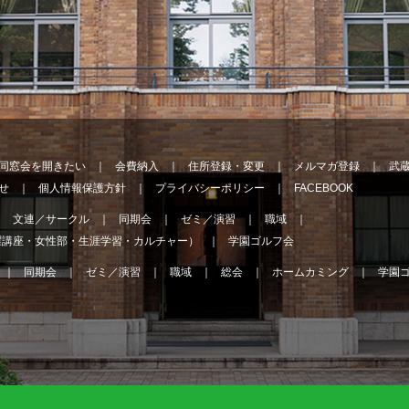
同窓会を開きたい
会費納入
住所登録・変更
メルマガ登録
武
せ
個人情報保護方針
プライバシーポリシー
FACEBOOK
文連／サークル
同期会
ゼミ／演習
職域
曜講座・女性部・生涯学習・カルチャー）
学園ゴルフ会
同期会
ゼミ／演習
職域
総会
ホームカミング
学園