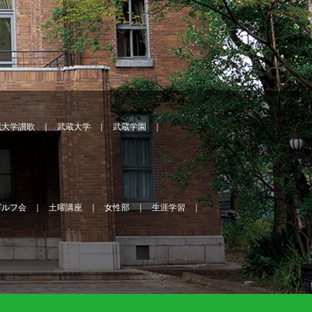
蔵大学讃歌
武蔵大学
武蔵学園
ゴルフ会
土曜講座
女性部
生涯学習