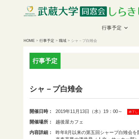
行事予定
HOME
>
行事予定
>
職域
>
シャ－プ白雉会
行事予定
シャ－プ白雉会
開催日時：
2019年11月13日（水）19：00～
終了し
開催場所：
越後屋カフェ
内容詳細：
昨年8月以来の第五回シャープ白雉会を