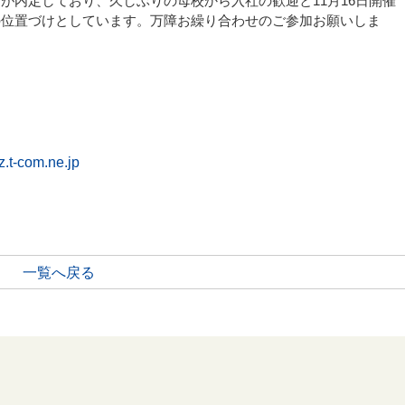
が内定しており、久しぶりの母校から入社の歓迎と11月16日開催
の位置づけとしています。万障お繰り合わせのご参加お願いしま
.t-com.ne.jp
一覧へ戻る