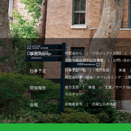
同窓会から
プロジェクト1000
事務局から
武蔵学園百周年記念事業
お問い合わ
行事予定一覧
地方支部
体連
行事予定
同窓会行事（総会・ホームカミング・土
地方支部
体連
文連／サークル
開催報告
カルチャー
会報最新号
武蔵な日本地図
会報