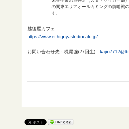
来春卒業の酒井君（人文・サッカー部）
の関東エリアオールカミングの前哨戦
す。
越後屋カフェ
https://www.echigoyastudiocafe.jp/
お問い合わせ先：梶尾強(27回生)
kajio7712@tbz