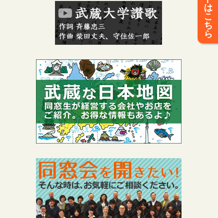
は
こ
ち
ら