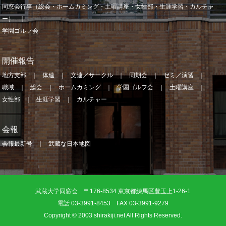
同窓会行事（総会・ホームカミング・土曜講座・女性部・生涯学習・カルチャ
ー）
学園ゴルフ会
開催報告
地方支部
体連
文連／サークル
同期会
ゼミ／演習
職域
総会
ホームカミング
学園ゴルフ会
土曜講座
女性部
生涯学習
カルチャー
会報
会報最新号
武蔵な日本地図
武蔵大学同窓会 〒176-8534 東京都練馬区豊玉上1-26-1
電話 03-3991-8453 FAX 03-3991-9279
Copyright © 2003 shirakiji.net All Rights Reserved.