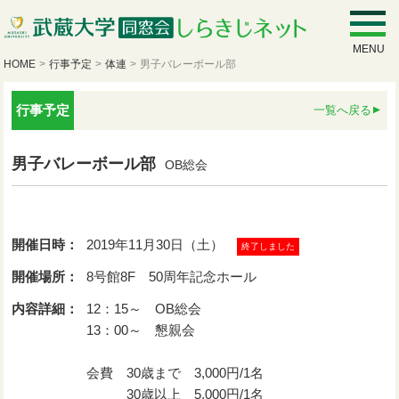
MENU
HOME
>
行事予定
>
体連
>
男子バレーボール部
行事予定
一覧へ戻る
男子バレーボール部
OB総会
開催日時：
2019年11月30日（土）
終了しました
開催場所：
8号館8F 50周年記念ホール
内容詳細：
12：15～ OB総会
13：00～ 懇親会
会費 30歳まで 3,000円/1名
30歳以上 5,000円/1名