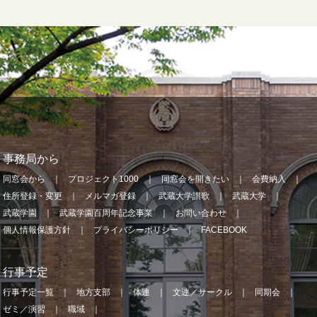
事務局から
同窓会から
プロジェクト1000
同窓会を開きたい
会費納入
住所登録・変更
メルマガ登録
武蔵大学讃歌
武蔵大学
武蔵学園
武蔵学園百周年記念事業
お問い合わせ
個人情報保護方針
プライバシーポリシー
FACEBOOK
行事予定
行事予定一覧
地方支部
体連
文連／サークル
同期会
ゼミ／演習
職域