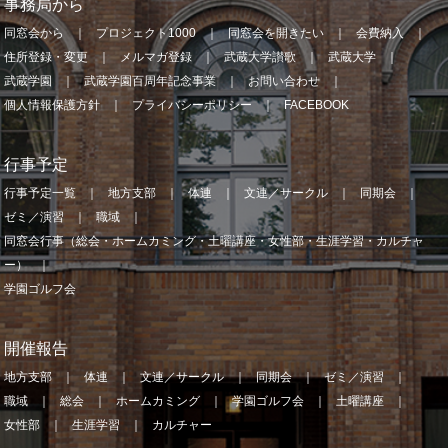
事務局から
同窓会から
プロジェクト1000
同窓会を開きたい
会費納入
住所登録・変更
メルマガ登録
武蔵大学讃歌
武蔵大学
武蔵学園
武蔵学園百周年記念事業
お問い合わせ
個人情報保護方針
プライバシーポリシー
FACEBOOK
行事予定
行事予定一覧
地方支部
体連
文連／サークル
同期会
ゼミ／演習
職域
同窓会行事（総会・ホームカミング・土曜講座・女性部・生涯学習・カルチャ
ー）
学園ゴルフ会
開催報告
地方支部
体連
文連／サークル
同期会
ゼミ／演習
職域
総会
ホームカミング
学園ゴルフ会
土曜講座
女性部
生涯学習
カルチャー