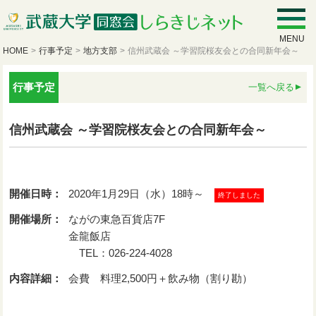
MENU
HOME
>
行事予定
>
地方支部
>
信州武蔵会 ～学習院桜友会との合同新年会～
行事予定
一覧へ戻る
信州武蔵会 ～学習院桜友会との合同新年会～
開催日時：
2020年1月29日（水）18時～
終了しました
開催場所：
ながの東急百貨店7F
金龍飯店
TEL：026-224-4028
内容詳細：
会費 料理2,500円＋飲み物（割り勘）