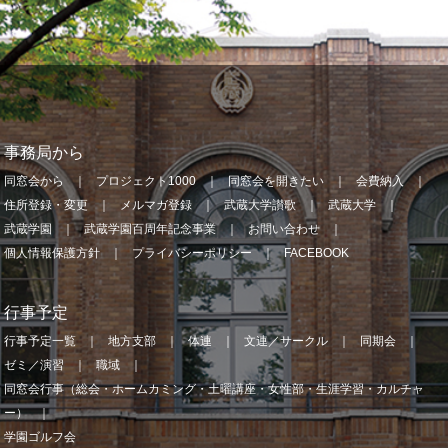
事務局から
同窓会から
プロジェクト1000
同窓会を開きたい
会費納入
住所登録・変更
メルマガ登録
武蔵大学讃歌
武蔵大学
武蔵学園
武蔵学園百周年記念事業
お問い合わせ
個人情報保護方針
プライバシーポリシー
FACEBOOK
行事予定
行事予定一覧
地方支部
体連
文連／サークル
同期会
ゼミ／演習
職域
同窓会行事（総会・ホームカミング・土曜講座・女性部・生涯学習・カルチャ
ー）
学園ゴルフ会