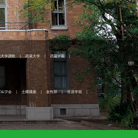
蔵大学讃歌
武蔵大学
武蔵学園
ゴルフ会
土曜講座
女性部
生涯学習