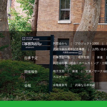
同窓会から
プロジェクト1000
事務局から
武蔵学園百周年記念事業
お問い合わ
行事予定一覧
地方支部
体連
行事予定
同窓会行事（総会・ホームカミング・土
地方支部
体連
文連／サークル
開催報告
カルチャー
会報最新号
武蔵な日本地図
会報