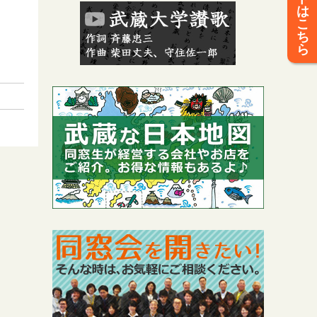
は
こ
ち
ら