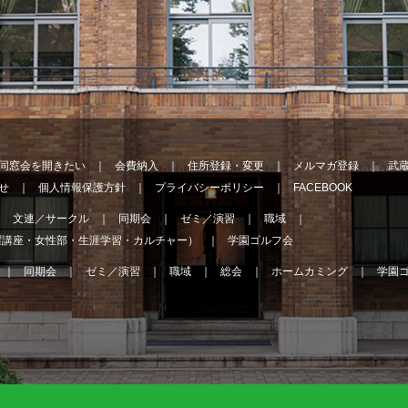
同窓会を開きたい
会費納入
住所登録・変更
メルマガ登録
武
せ
個人情報保護方針
プライバシーポリシー
FACEBOOK
文連／サークル
同期会
ゼミ／演習
職域
曜講座・女性部・生涯学習・カルチャー）
学園ゴルフ会
同期会
ゼミ／演習
職域
総会
ホームカミング
学園