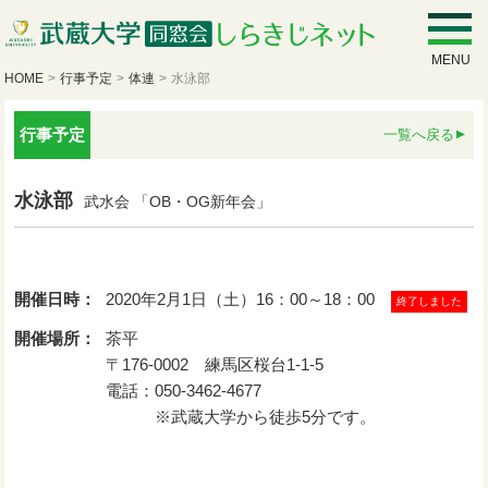
MENU
HOME
>
行事予定
>
体連
>
水泳部
行事予定
一覧へ戻る
水泳部
武水会 「OB・OG新年会」
開催日時：
2020年2月1日（土）16：00～18：00
終了しました
開催場所：
茶平
〒176-0002 練馬区桜台1-1-5
電話：050-3462-4677
※武蔵大学から徒歩5分です。