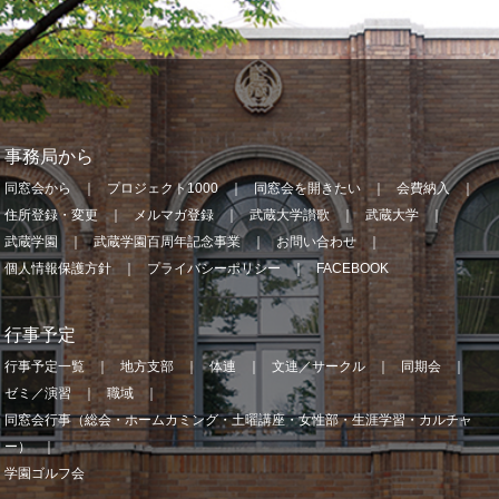
事務局から
同窓会から
プロジェクト1000
同窓会を開きたい
会費納入
住所登録・変更
メルマガ登録
武蔵大学讃歌
武蔵大学
武蔵学園
武蔵学園百周年記念事業
お問い合わせ
個人情報保護方針
プライバシーポリシー
FACEBOOK
行事予定
行事予定一覧
地方支部
体連
文連／サークル
同期会
ゼミ／演習
職域
同窓会行事（総会・ホームカミング・土曜講座・女性部・生涯学習・カルチャ
ー）
学園ゴルフ会