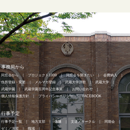
事務局から
同窓会から
プロジェクト1000
同窓会を開きたい
会費納入
住所登録・変更
メルマガ登録
武蔵大学讃歌
武蔵大学
武蔵学園
武蔵学園百周年記念事業
お問い合わせ
個人情報保護方針
プライバシーポリシー
FACEBOOK
行事予定
行事予定一覧
地方支部
体連
文連／サークル
同期会
ゼミ／演習
職域