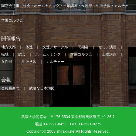
同窓会行事（総会・ホームカミング・土曜講座・女性部・生涯学習・カルチャ
ー）
学園ゴルフ会
開催報告
地方支部
体連
文連／サークル
同期会
ゼミ／演習
職域
総会
ホームカミング
学園ゴルフ会
土曜講座
女性部
生涯学習
カルチャー
会報
会報最新号
武蔵な日本地図
武蔵大学同窓会 〒176-8534 東京都練馬区豊玉上1-26-1
電話 03-3991-8453 FAX 03-3991-9279
Copyright © 2003 shirakiji.net All Rights Reserved.