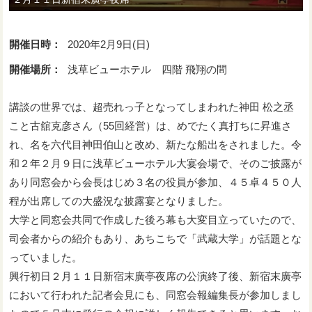
開催日時：
2020年2月9日(日)
開催場所：
浅草ビューホテル 四階 飛翔の間
講談の世界では、超売れっ子となってしまわれた神田 松之丞
こと古舘克彦さん（55回経営）は、めでたく真打ちに昇進さ
れ、名を六代目神田伯山と改め、新たな船出をされました。令
和２年２月９日に浅草ビューホテル大宴会場で、そのご披露が
あり同窓会から会長はじめ３名の役員が参加、４５卓４５０人
程が出席しての大盛況な披露宴となりました。
大学と同窓会共同で作成した後ろ幕も大変目立っていたので、
司会者からの紹介もあり、あちこちで「武蔵大学」が話題とな
っていました。
興行初日２月１１日新宿末廣亭夜席の公演終了後、新宿末廣亭
において行われた記者会見にも、同窓会報編集長が参加しまし