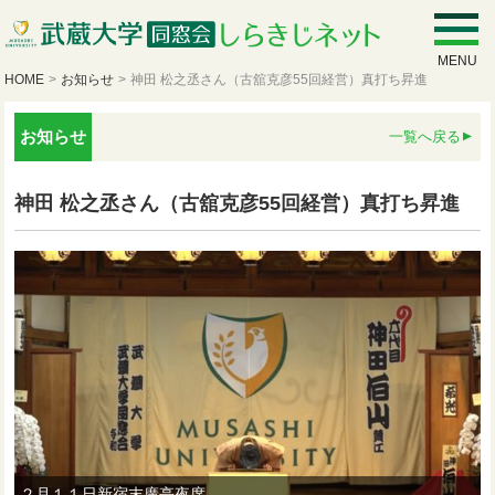
MENU
HOME
>
お知らせ
>
神田 松之丞さん（古舘克彦55回経営）真打ち昇進
お知らせ
一覧へ戻る
神田 松之丞さん（古舘克彦55回経営）真打ち昇進
２月１１日新宿末廣亭夜席