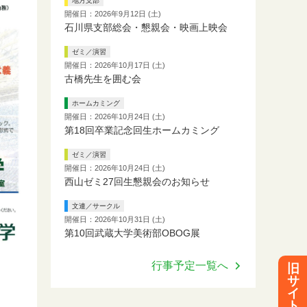
地方支部
開催日：2026年9月12日 (土)
石川県支部総会・懇親会・映画上映会
ゼミ／演習
開催日：2026年10月17日 (土)
古橋先生を囲む会
ホームカミング
開催日：2026年10月24日 (土)
第18回卒業記念回生ホームカミング
ゼミ／演習
開催日：2026年10月24日 (土)
西山ゼミ27回生懇親会のお知らせ
文連／サークル
開催日：2026年10月31日 (土)
第10回武蔵大学美術部OBOG展
行事予定一覧へ
旧
サ
イ
ト