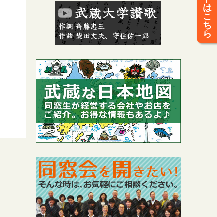
は
こ
ち
ら