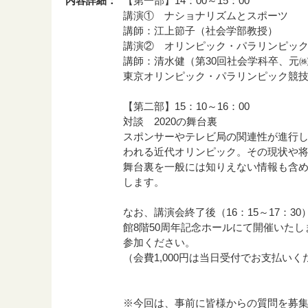
内容詳細：
【第一部】14：00～15：00
講演① ナショナリズムとスポーツ
講師：江上節子（社会学部教授）
講演② オリンピック・パラリンピッ
講師：清水健（第30回社会学科卒、元
東京オリンピック・パラリンピック競
【第二部】15：10～16：00
対談 2020の舞台裏
スポンサーやテレビ局の関連性が進行
われる近代オリンピック。その現状や
舞台裏を一般には知りえない情報も含
します。
なお、講演会終了後（16：15～17：3
館8階50周年記念ホールにて開催いた
参加ください。
（会費1,000円は当日受付でお支払い
※今回は、事前に皆様からの質問を募