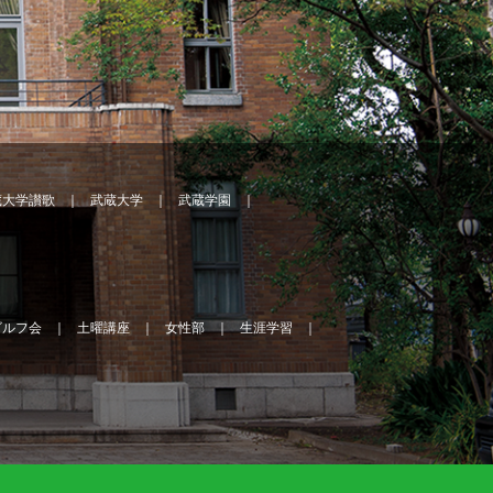
蔵大学讃歌
武蔵大学
武蔵学園
ゴルフ会
土曜講座
女性部
生涯学習