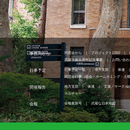
同窓会から
プロジェクト1000
事務局から
武蔵学園百周年記念事業
お問い合わ
行事予定一覧
地方支部
体連
行事予定
同窓会行事（総会・ホームカミング・土
地方支部
体連
文連／サークル
開催報告
カルチャー
会報最新号
武蔵な日本地図
会報