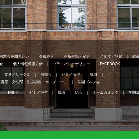
同窓会を開きたい
会費納入
住所登録・変更
メルマガ登録
武
せ
個人情報保護方針
プライバシーポリシー
FACEBOOK
文連／サークル
同期会
ゼミ／演習
職域
曜講座・女性部・生涯学習・カルチャー）
学園ゴルフ会
同期会
ゼミ／演習
職域
総会
ホームカミング
学園