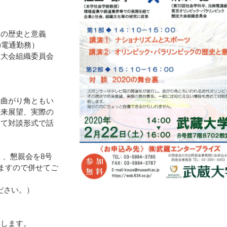
クの歴史と意義
㈱電通勤務）
技大会組織委員会
し曲がり角ともい
将来展望、実際の
めて対談形式で話
0）、懇親会を8号
しますので併せてご
ください。）
集します。