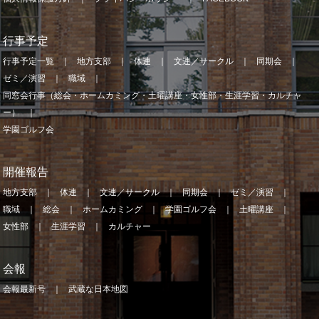
行事予定
行事予定一覧
地方支部
体連
文連／サークル
同期会
ゼミ／演習
職域
同窓会行事（総会・ホームカミング・土曜講座・女性部・生涯学習・カルチャ
ー）
学園ゴルフ会
開催報告
地方支部
体連
文連／サークル
同期会
ゼミ／演習
職域
総会
ホームカミング
学園ゴルフ会
土曜講座
女性部
生涯学習
カルチャー
会報
会報最新号
武蔵な日本地図