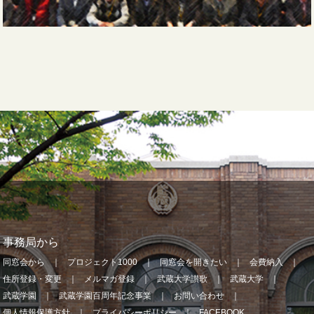
事務局から
同窓会から
プロジェクト1000
同窓会を開きたい
会費納入
住所登録・変更
メルマガ登録
武蔵大学讃歌
武蔵大学
武蔵学園
武蔵学園百周年記念事業
お問い合わせ
個人情報保護方針
プライバシーポリシー
FACEBOOK