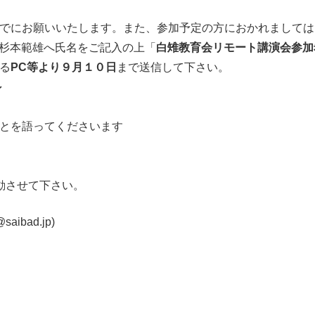
でにお願いいたします。また、参加予定の方におかれましては
杉本範雄へ氏名をご記入の上「
白雉教育会リモート講演会参加
る
PC等より
９月１０日
まで送信して下さい。
～
とを語ってくださいます
動させて下さい。
ibad.jp)