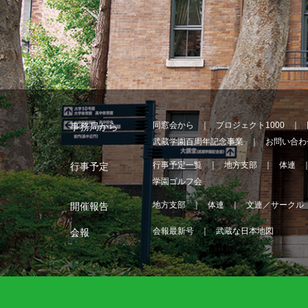
同窓会から
プロジェクト1000
事務局から
武蔵学園百周年記念事業
お問い合わ
行事予定一覧
地方支部
体連
行事予定
学園ゴルフ会
地方支部
体連
文連／サークル
開催報告
会報最新号
武蔵な日本地図
会報