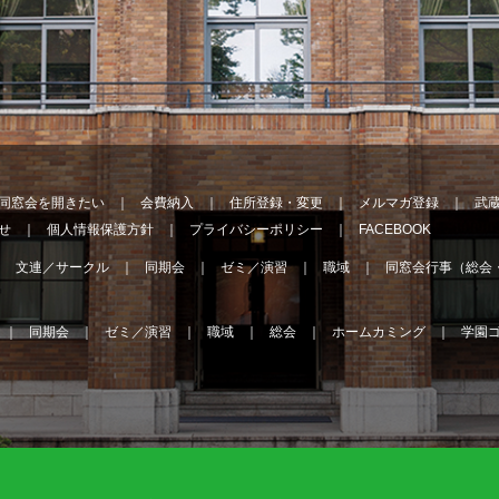
同窓会を開きたい
会費納入
住所登録・変更
メルマガ登録
武
せ
個人情報保護方針
プライバシーポリシー
FACEBOOK
文連／サークル
同期会
ゼミ／演習
職域
同窓会行事（総会
同期会
ゼミ／演習
職域
総会
ホームカミング
学園