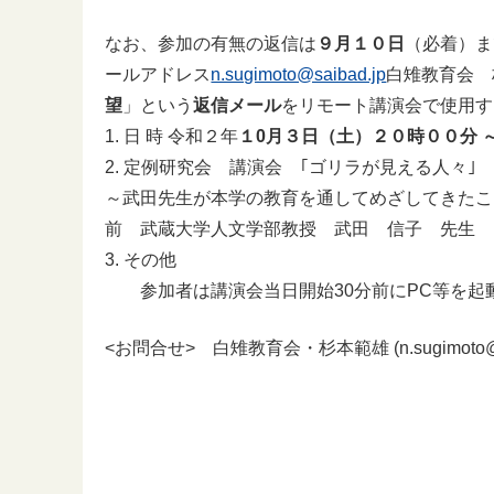
なお、参加の有無の返信は
９月１０日
（必着）ま
ールアドレス
n.sugimoto@saibad.jp
白雉教育会 
望
」という
返信メール
をリモート講演会で使用す
1. 日 時 令和２年
１0月３日（土）
２０時００分 
2. 定例研究会 講演会 ｢ゴリラが見える人々｣
～武田先生が本学の教育を通してめざしてきたこ
前 武蔵大学人文学部教授 武田 信子 先生
3. その他
参加者は講演会当日開始30分前にPC等を起
<お問合せ> 白雉教育会・杉本範雄 (n.sugimoto@sa