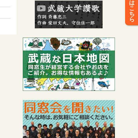
は
こ
ち
ら