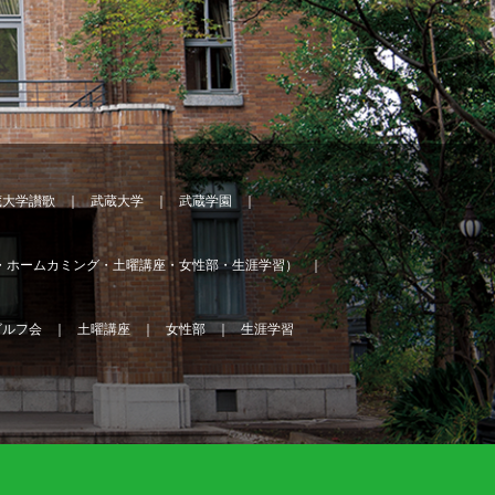
蔵大学讃歌
武蔵大学
武蔵学園
・ホームカミング・土曜講座・女性部・生涯学習）
ゴルフ会
土曜講座
女性部
生涯学習