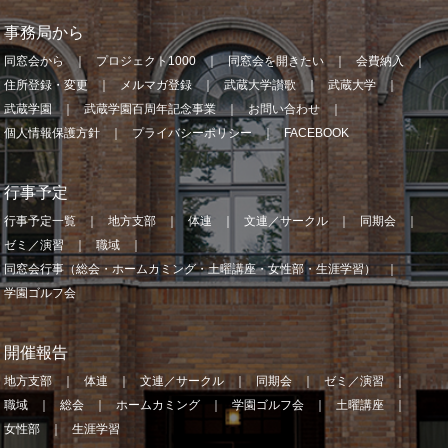
事務局から
同窓会から
プロジェクト1000
同窓会を開きたい
会費納入
住所登録・変更
メルマガ登録
武蔵大学讃歌
武蔵大学
武蔵学園
武蔵学園百周年記念事業
お問い合わせ
個人情報保護方針
プライバシーポリシー
FACEBOOK
行事予定
行事予定一覧
地方支部
体連
文連／サークル
同期会
ゼミ／演習
職域
同窓会行事（総会・ホームカミング・土曜講座・女性部・生涯学習）
学園ゴルフ会
開催報告
地方支部
体連
文連／サークル
同期会
ゼミ／演習
職域
総会
ホームカミング
学園ゴルフ会
土曜講座
女性部
生涯学習