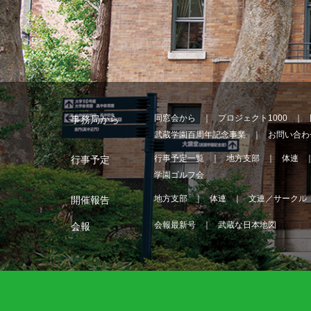
同窓会から
プロジェクト1000
事務局から
武蔵学園百周年記念事業
お問い合わ
行事予定一覧
地方支部
体連
行事予定
学園ゴルフ会
地方支部
体連
文連／サークル
開催報告
会報最新号
武蔵な日本地図
会報