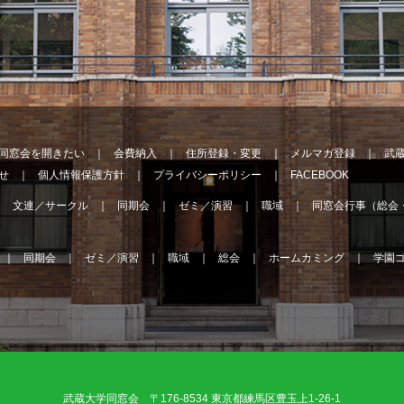
同窓会を開きたい
会費納入
住所登録・変更
メルマガ登録
武
せ
個人情報保護方針
プライバシーポリシー
FACEBOOK
文連／サークル
同期会
ゼミ／演習
職域
同窓会行事（総会
同期会
ゼミ／演習
職域
総会
ホームカミング
学園
武蔵大学同窓会 〒176-8534 東京都練馬区豊玉上1-26-1