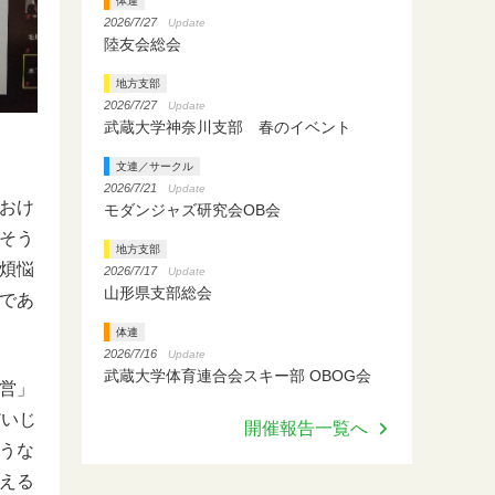
体連
2026/7/27
Update
陸友会総会
地方支部
2026/7/27
Update
武蔵大学神奈川支部 春のイベント
文連／サークル
2026/7/21
Update
おけ
モダンジャズ研究会OB会
そう
地方支部
煩悩
2026/7/17
Update
山形県支部総会
であ
体連
2026/7/16
Update
武蔵大学体育連合会スキー部 OBOG会
営」
だいじ
開催報告一覧へ
うな
える