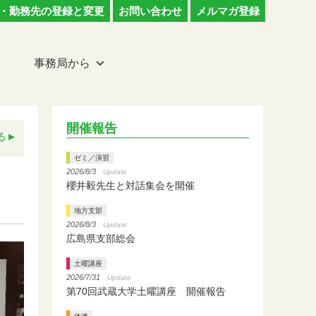
・勤務先の登録と変更
お問い合わせ
メルマガ登録
事務局から
開催報告
る
ゼミ／演習
2026/8/3
Update
櫻井毅先生と対話集会を開催
地方支部
2026/8/3
Update
広島県支部総会
土曜講座
2026/7/31
Update
第70回武蔵大学土曜講座 開催報告