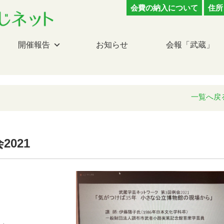
会費の納入について
住所
開催報告
お知らせ
会報「武蔵」
一覧へ戻
021
ら」