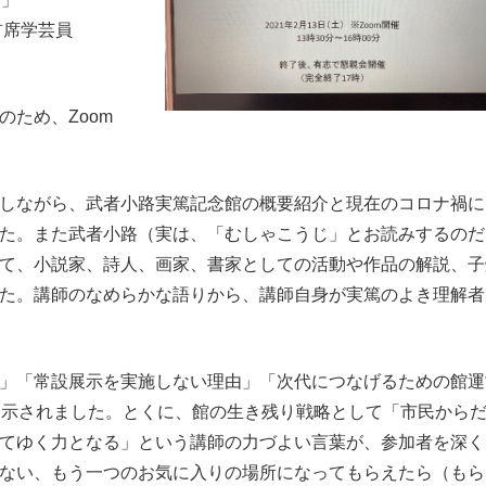
首席学芸員
ため、Zoom
しながら、武者小路実篤記念館の概要紹介と現在のコロナ禍に
た。また武者小路（実は、「むしゃこうじ」とお読みするのだ
て、小説家、詩人、画家、書家としての活動や作品の解説、子
た。講師のなめらかな語りから、講師自身が実篤のよき理解者
」「常設展示を実施しない理由」「次代につなげるための館運
を示されました。とくに、館の生き残り戦略として「市民から
てゆく力となる」という講師の力づよい言葉が、参加者を深く
ない、もう一つのお気に入りの場所になってもらえたら（もら