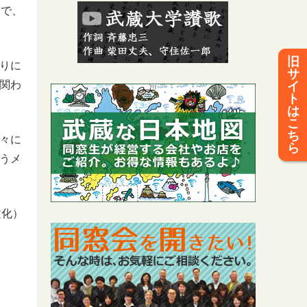
んで、
旧
りに
サ
関わ
イ
ト
は
こ
ち
々に
ら
うメ
文化）