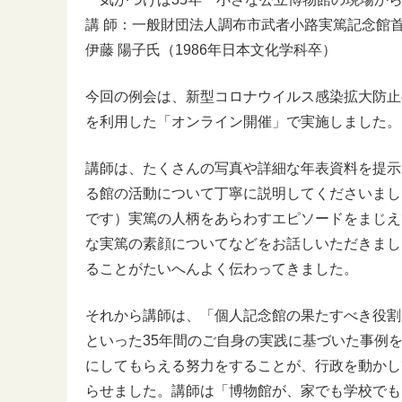
講 師：一般財団法人調布市武者小路実篤記念館
伊藤 陽子氏（1986年日本文化学科卒）
今回の例会は、新型コロナウイルス感染拡大防止の
を利用した「オンライン開催」で実施しました。
講師は、たくさんの写真や詳細な年表資料を提示
る館の活動について丁寧に説明してくださいまし
です）実篤の人柄をあらわすエピソードをまじえ
な実篤の素顔についてなどをお話しいただきまし
ることがたいへんよく伝わってきました。
それから講師は、「個人記念館の果たすべき役割
といった35年間のご自身の実践に基づいた事例
にしてもらえる努力をすることが、行政を動かし
らせました。講師は「博物館が、家でも学校でも