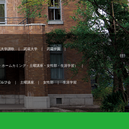
蔵大学讃歌
武蔵大学
武蔵学園
・ホームカミング・土曜講座・女性部・生涯学習）
ゴルフ会
土曜講座
女性部
生涯学習