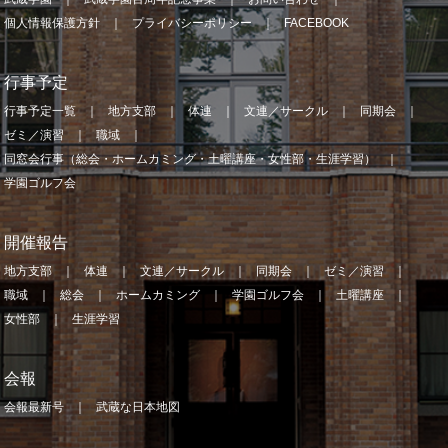
個人情報保護方針
プライバシーポリシー
FACEBOOK
行事予定
行事予定一覧
地方支部
体連
文連／サークル
同期会
ゼミ／演習
職域
同窓会行事（総会・ホームカミング・土曜講座・女性部・生涯学習）
学園ゴルフ会
開催報告
地方支部
体連
文連／サークル
同期会
ゼミ／演習
職域
総会
ホームカミング
学園ゴルフ会
土曜講座
女性部
生涯学習
会報
会報最新号
武蔵な日本地図