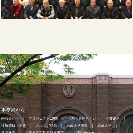
事務局から
同窓会から
プロジェクト1000
同窓会を開きたい
会費納入
住所登録・変更
メルマガ登録
武蔵大学讃歌
武蔵大学
武蔵学園
武蔵学園百周年記念事業
お問い合わせ