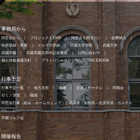
事務局から
同窓会から
プロジェクト1000
同窓会を開きたい
会費納入
住所登録・変更
メルマガ登録
武蔵大学讃歌
武蔵大学
武蔵学園
武蔵学園百周年記念事業
お問い合わせ
個人情報保護方針
プライバシーポリシー
FACEBOOK
行事予定
行事予定一覧
地方支部
体連
文連／サークル
同期会
ゼミ／演習
職域
同窓会行事（総会・ホームカミング・土曜講座・女性部・生涯学習・カルチャ
ー）
学園ゴルフ会
開催報告