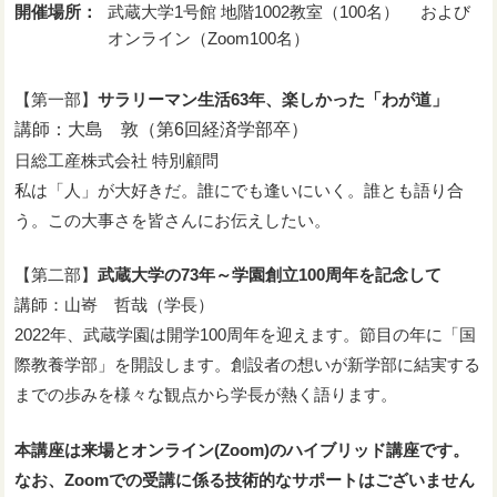
開催場所：
武蔵大学1号館 地階1002教室（100名） および
オンライン（Zoom100名）
【第一部】
サラリーマン生活
63
年、楽しかった「わが道」
講師：大島 敦（第6回経済学部卒）
日総工産株式会社 特別顧問
私は「人」が大好きだ。誰にでも逢いにいく。誰とも語り合
う。この大事さを皆さんにお伝えしたい。
【第二部】
武蔵大学の
73
年～学園創立
100
周年を記念して
講師：山㟢 哲哉（学長）
2022年、武蔵学園は開学100周年を迎えます。節目の年に「国
際教養学部」を開設します。創設者の想いが新学部に結実する
までの歩みを様々な観点から学長が熱く語ります。
本講座は来場とオンライン(
Zoom
)
のハイブリッド講座です。
なお、
Zoom
での受講に係る技術的なサポートはございません