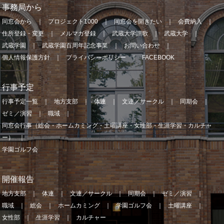
事務局から
同窓会から
プロジェクト1000
同窓会を開きたい
会費納入
住所登録・変更
メルマガ登録
武蔵大学讃歌
武蔵大学
武蔵学園
武蔵学園百周年記念事業
お問い合わせ
個人情報保護方針
プライバシーポリシー
FACEBOOK
行事予定
行事予定一覧
地方支部
体連
文連／サークル
同期会
ゼミ／演習
職域
同窓会行事（総会・ホームカミング・土曜講座・女性部・生涯学習・カルチャ
ー）
学園ゴルフ会
開催報告
地方支部
体連
文連／サークル
同期会
ゼミ／演習
職域
総会
ホームカミング
学園ゴルフ会
土曜講座
女性部
生涯学習
カルチャー