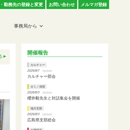
・勤務先の登録と変更
お問い合わせ
メルマガ登録
事務局から
開催報告
る
カルチャー
2026/8/7
Update
カルチャー部会
ゼミ／演習
2026/8/3
Update
櫻井毅先生と対話集会を開催
地方支部
2026/8/3
Update
広島県支部総会