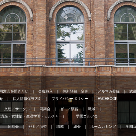
同窓会を開きたい
会費納入
住所登録・変更
メルマガ登録
武
せ
個人情報保護方針
プライバシーポリシー
FACEBOOK
文連／サークル
同期会
ゼミ／演習
職域
曜講座・女性部・生涯学習・カルチャー）
学園ゴルフ会
同期会
ゼミ／演習
職域
総会
ホームカミング
学園