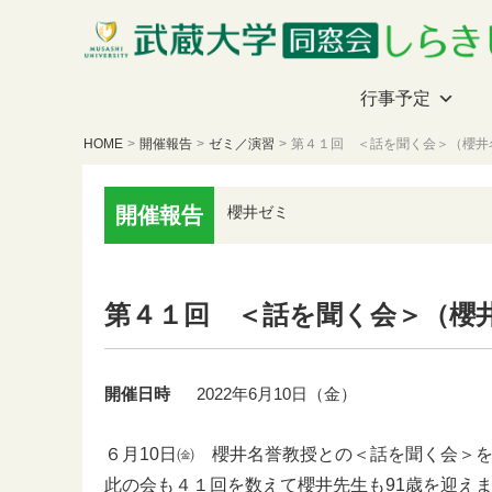
行事予定
HOME
>
開催報告
>
ゼミ／演習
>
第４１回 ＜話を聞く会＞（櫻井
開催報告
櫻井ゼミ
第４１回 ＜話を聞く会＞（櫻
開催日時
2022年6月10日（金）
６月10日㈮ 櫻井名誉教授との＜話を聞く会＞
此の会も４１回を数えて櫻井先生も91歳を迎え