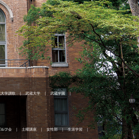
蔵大学讃歌
武蔵大学
武蔵学園
ゴルフ会
土曜講座
女性部
生涯学習