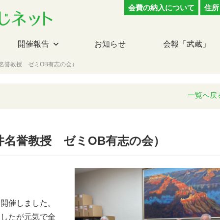
会費の納入について
住所
開催報告
お知らせ
会報「武蔵」
名誉教授 ゼミOB有志の会）
一覧へ戻
井名誉教授 ゼミOB有志の会）
を開催しました。
ましたが元気で全