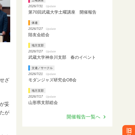
土曜講座
2026/7/31
Update
第70回武蔵大学土曜講座 開催報告
体連
2026/7/27
Update
陸友会総会
地方支部
2026/7/27
Update
武蔵大学神奈川支部 春のイベント
文連／サークル
2026/7/21
Update
モダンジャズ研究会OB会
せざ
地方支部
2026/7/17
Update
山形県支部総会
が妥
たが
開催報告一覧へ
旧