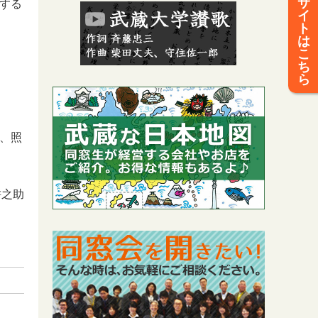
サ
する
イ
ト
は
こ
ち
ら
、照
耕之助