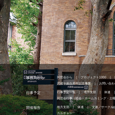
同窓会から
プロジェクト1000
事務局から
武蔵学園百周年記念事業
お問い合わ
行事予定一覧
地方支部
体連
行事予定
同窓会行事（総会・ホームカミング・土
地方支部
体連
文連／サークル
開催報告
カルチャー