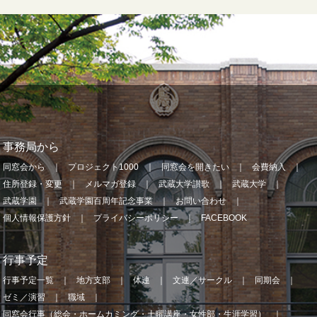
事務局から
同窓会から
プロジェクト1000
同窓会を開きたい
会費納入
住所登録・変更
メルマガ登録
武蔵大学讃歌
武蔵大学
武蔵学園
武蔵学園百周年記念事業
お問い合わせ
個人情報保護方針
プライバシーポリシー
FACEBOOK
行事予定
行事予定一覧
地方支部
体連
文連／サークル
同期会
ゼミ／演習
職域
同窓会行事（総会・ホームカミング・土曜講座・女性部・生涯学習）