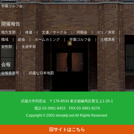
学園ゴルフ会
開催報告
地方支部
体連
文連／サークル
同期会
ゼミ／演習
職域
総会
ホームカミング
学園ゴルフ会
土曜講座
女性部
生涯学習
会報
会報最新号
武蔵な日本地図
武蔵大学同窓会 〒176-8534 東京都練馬区豊玉上1-26-1
電話 03-3991-8453 FAX 03-3991-9279
Copyright © 2003 shirakiji.net All Rights Reserved.
旧サイトはこちら