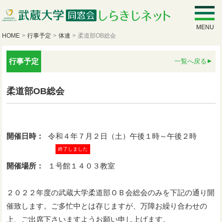
MENU
HOME
>
行事予定
>
体連
>
柔道部OB総会
行事予定
一覧へ戻る
柔道部OB総会
開催日時：
令和４年７月２日（土）午後１時～午後２時
終了しました
開催場所：
１号館１４０３教室
２０２２年度の武蔵大学柔道部ＯＢ会総会のみを下記の通り開
催致します。ご多忙中とは存じますが、万障お繰り合わせの
上、ご出席下さいますようお願い申し上げます。