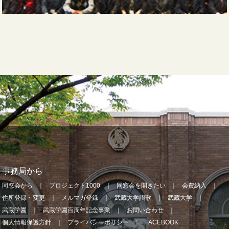
事務局から
同窓会から
プロジェクト1000
同窓会を開きたい
会費納入
住所登録・変更
メルマガ登録
武蔵大学讃歌
武蔵大学
武蔵学園
武蔵学園百周年記念事業
お問い合わせ
個人情報保護方針
プライバシーポリシー
FACEBOOK