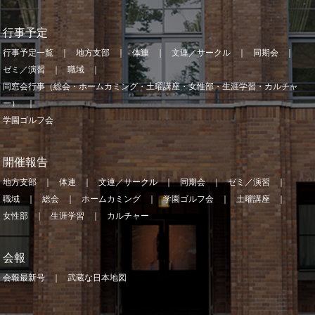
行事予定
行事予定一覧
地方支部
体連
文連／サークル
同期会
ゼミ／演習
職域
同窓会行事（総会・ホームカミング・土曜講座・女性部・生涯学習・カルチャ
ー）
学園ゴルフ会
開催報告
地方支部
体連
文連／サークル
同期会
ゼミ／演習
職域
総会
ホームカミング
学園ゴルフ会
土曜講座
女性部
生涯学習
カルチャー
会報
会報最新号
武蔵な日本地図