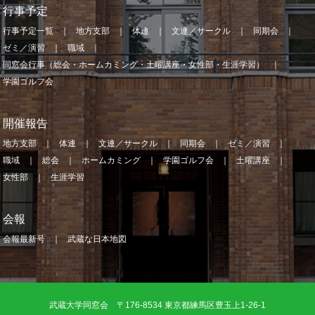
行事予定
行事予定一覧
地方支部
体連
文連／サークル
同期会
ゼミ／演習
職域
同窓会行事（総会・ホームカミング・土曜講座・女性部・生涯学習）
学園ゴルフ会
開催報告
地方支部
体連
文連／サークル
同期会
ゼミ／演習
職域
総会
ホームカミング
学園ゴルフ会
土曜講座
女性部
生涯学習
会報
会報最新号
武蔵な日本地図
武蔵大学同窓会 〒176-8534 東京都練馬区豊玉上1-26-1