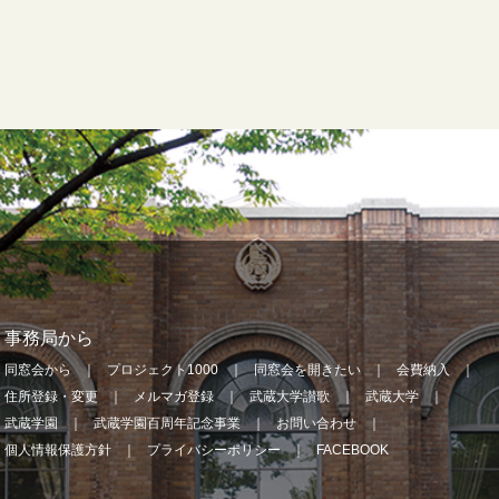
事務局から
同窓会から
プロジェクト1000
同窓会を開きたい
会費納入
住所登録・変更
メルマガ登録
武蔵大学讃歌
武蔵大学
武蔵学園
武蔵学園百周年記念事業
お問い合わせ
個人情報保護方針
プライバシーポリシー
FACEBOOK