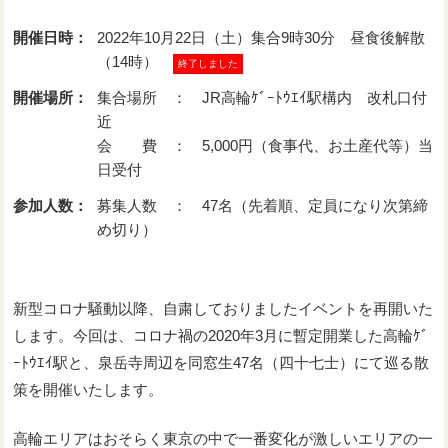
開催日時：
2022年10月22日（土）集合9時30分 昼食後解散
（14時）
終了しました
開催場所：
集合場所 ： JR高輪ｹﾞｰﾄｳｴｲ駅構内 改札口付
近
会 費 ： 5,000円（食事代、お土産代等）当
日受付
参加人数：
募集人数 ： 47名（先着順、定員になり次第締
め切り）
新型コロナ騒動以降、自粛しておりましたイベントを再開いた
します。今回は、コロナ禍の2020年3月に暫定開業した高輪ｹﾞ
ｰﾄｳｴｲ駅と、泉岳寺周辺を同窓生47名（四十七士）にて巡る散
策を開催いたします。
高輪エリアはおそらく東京の中で一番変化が激しいエリアの一