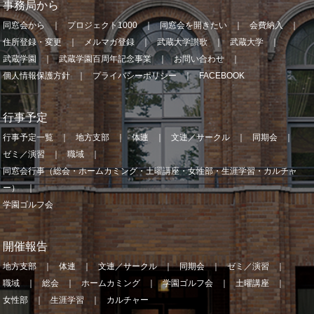
事務局から
同窓会から
プロジェクト1000
同窓会を開きたい
会費納入
住所登録・変更
メルマガ登録
武蔵大学讃歌
武蔵大学
武蔵学園
武蔵学園百周年記念事業
お問い合わせ
個人情報保護方針
プライバシーポリシー
FACEBOOK
行事予定
行事予定一覧
地方支部
体連
文連／サークル
同期会
ゼミ／演習
職域
同窓会行事（総会・ホームカミング・土曜講座・女性部・生涯学習・カルチャ
ー）
学園ゴルフ会
開催報告
地方支部
体連
文連／サークル
同期会
ゼミ／演習
職域
総会
ホームカミング
学園ゴルフ会
土曜講座
女性部
生涯学習
カルチャー