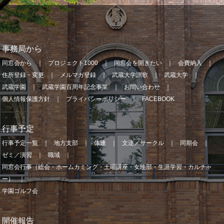
事務局から
同窓会から
プロジェクト1000
同窓会を開きたい
会費納入
住所登録・変更
メルマガ登録
武蔵大学讃歌
武蔵大学
武蔵学園
武蔵学園百周年記念事業
お問い合わせ
個人情報保護方針
プライバシーポリシー
FACEBOOK
行事予定
行事予定一覧
地方支部
体連
文連／サークル
同期会
ゼミ／演習
職域
同窓会行事（総会・ホームカミング・土曜講座・女性部・生涯学習・カルチャ
ー）
学園ゴルフ会
開催報告