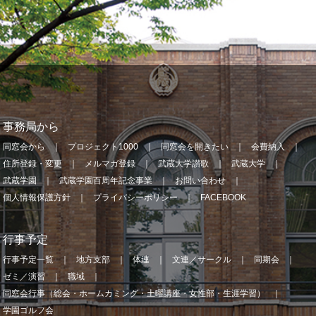
事務局から
同窓会から
プロジェクト1000
同窓会を開きたい
会費納入
住所登録・変更
メルマガ登録
武蔵大学讃歌
武蔵大学
武蔵学園
武蔵学園百周年記念事業
お問い合わせ
個人情報保護方針
プライバシーポリシー
FACEBOOK
行事予定
行事予定一覧
地方支部
体連
文連／サークル
同期会
ゼミ／演習
職域
同窓会行事（総会・ホームカミング・土曜講座・女性部・生涯学習）
学園ゴルフ会