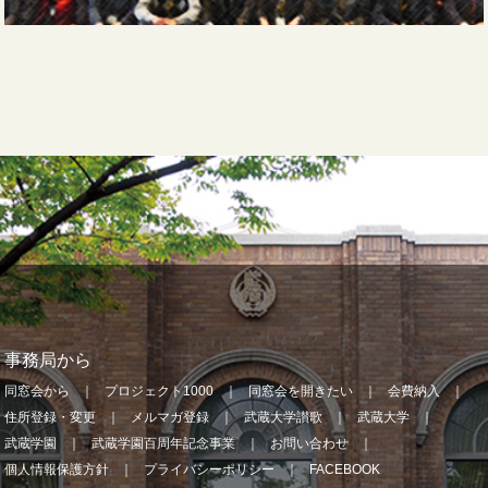
事務局から
同窓会から
プロジェクト1000
同窓会を開きたい
会費納入
住所登録・変更
メルマガ登録
武蔵大学讃歌
武蔵大学
武蔵学園
武蔵学園百周年記念事業
お問い合わせ
個人情報保護方針
プライバシーポリシー
FACEBOOK