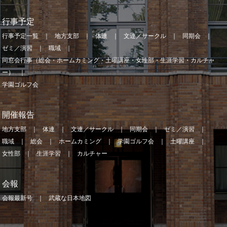
行事予定
行事予定一覧
地方支部
体連
文連／サークル
同期会
ゼミ／演習
職域
同窓会行事（総会・ホームカミング・土曜講座・女性部・生涯学習・カルチャ
ー）
学園ゴルフ会
開催報告
地方支部
体連
文連／サークル
同期会
ゼミ／演習
職域
総会
ホームカミング
学園ゴルフ会
土曜講座
女性部
生涯学習
カルチャー
会報
会報最新号
武蔵な日本地図