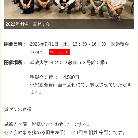
2022年開催 貫ゼミ会
開催日時：
2023年7月1日（土）13：30～16：30 ※懇親会
17時～
終了しました
開催場所：
武蔵大学 ３２２２教室（３号館２階）
懇親会会費 ： 4,500円
※懇親会費は当日受付にて、徴収させていただき
ます。
貫ゼミの皆様
風薫る季節、皆様いかがお過ごしですか。
ゼミ会幹事を務める田中左千江（44回生:旧姓 宇野）です。