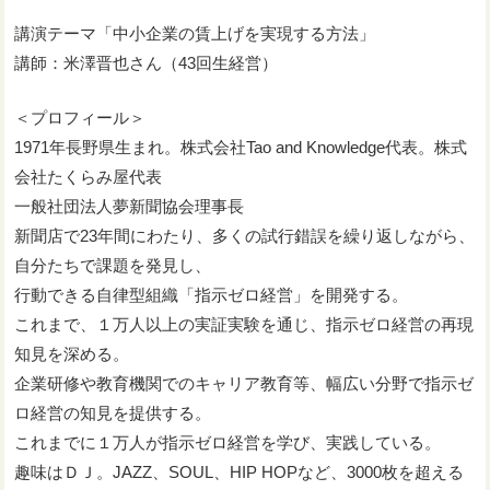
講演テーマ「中小企業の賃上げを実現する方法」
講師：米澤晋也さん（43回生経営）
＜プロフィール＞
1971年長野県生まれ。株式会社Tao and Knowledge代表。株式
会社たくらみ屋代表
一般社団法人夢新聞協会理事長
新聞店で23年間にわたり、多くの試行錯誤を繰り返しながら、
自分たちで課題を発見し、
行動できる自律型組織「指示ゼロ経営」を開発する。
これまで、１万人以上の実証実験を通じ、指示ゼロ経営の再現
知見を深める。
企業研修や教育機関でのキャリア教育等、幅広い分野で指示ゼ
ロ経営の知見を提供する。
これまでに１万人が指示ゼロ経営を学び、実践している。
趣味はＤＪ。JAZZ、SOUL、HIP HOPなど、3000枚を超える