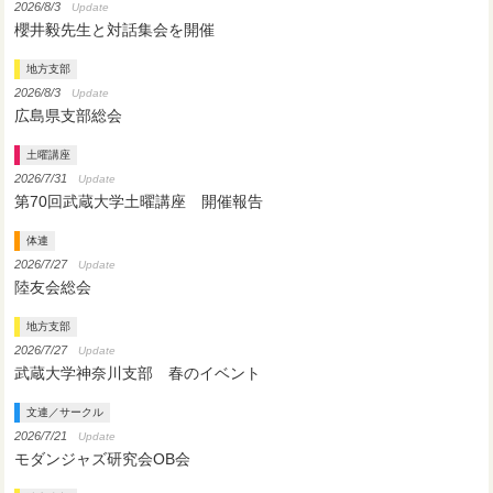
2026/8/3
Update
櫻井毅先生と対話集会を開催
地方支部
2026/8/3
Update
広島県支部総会
土曜講座
2026/7/31
Update
第70回武蔵大学土曜講座 開催報告
体連
2026/7/27
Update
陸友会総会
地方支部
2026/7/27
Update
武蔵大学神奈川支部 春のイベント
文連／サークル
2026/7/21
Update
モダンジャズ研究会OB会