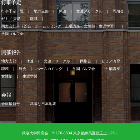
行事予定
行事予定一覧
地方支部
体連
文連／サークル
同期会
ゼミ／演習
職域
同窓会行事（総会・ホームカミング・土曜講座・女性部・生涯学習）
学園ゴルフ会
開催報告
地方支部
体連
文連／サークル
同期会
ゼミ／演習
職域
総会
ホームカミング
学園ゴルフ会
土曜講座
女性部
生涯学習
会報
会報最新号
武蔵な日本地図
武蔵大学同窓会 〒176-8534 東京都練馬区豊玉上1-26-1