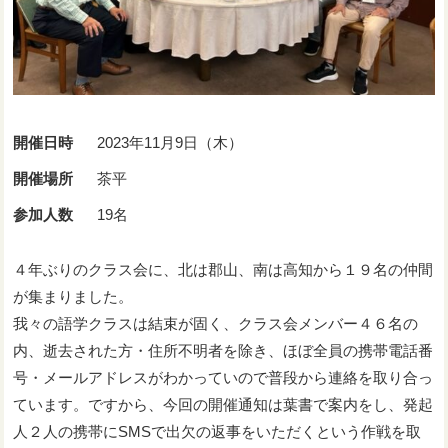
開催日時
2023年11月9日（木）
開催場所
茶平
参加人数
19名
４年ぶりのクラス会に、北は郡山、南は高知から１９名の仲間
が集まりました。
我々の語学クラスは結束が固く、クラス会メンバー４６名の
内、逝去された方・住所不明者を除き、ほぼ全員の携帯電話番
号・メールアドレスがわかっていので普段から連絡を取り合っ
ています。ですから、今回の開催通知は葉書で案内をし、発起
人２人の携帯にSMSで出欠の返事をいただくという作戦を取