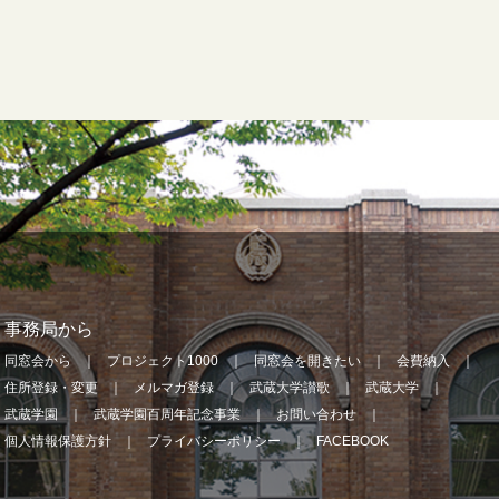
事務局から
同窓会から
プロジェクト1000
同窓会を開きたい
会費納入
住所登録・変更
メルマガ登録
武蔵大学讃歌
武蔵大学
武蔵学園
武蔵学園百周年記念事業
お問い合わせ
個人情報保護方針
プライバシーポリシー
FACEBOOK