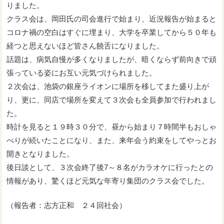
りました。
クラス会は、岡田氏の司会進行で始まり、近況報告が始まると
コロナ禍の空白はすぐに埋まり、大学を卒業してから５０年も
経つと思えないほど皆さん饒舌になりました。
話題は、病気自慢が多くなりましたが、暗くならず前向きで頑
張っている姿にお互い元気づけられました。
２次会は、池袋の銀座ライオンに場所を移してまた盛り上が
り、更に、同店で場所を変えて３次会も全員参加で行われまし
た。
時計を見ると１９時３０分で、昼から始まり７時間半もおしゃ
べりが続いたことになり、また、来年会う約束をしてやっとお
開きとなりました。
後日談として、３次会終了後7～８名がカラオケに行ったとの
情報があり、驚くほど元気な年寄り集団のクラス会でした。
（報告者：志方正和 ２４回社会）