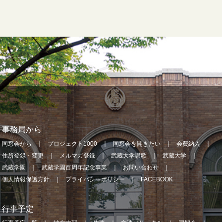
事務局から
同窓会から
プロジェクト1000
同窓会を開きたい
会費納入
住所登録・変更
メルマガ登録
武蔵大学讃歌
武蔵大学
武蔵学園
武蔵学園百周年記念事業
お問い合わせ
個人情報保護方針
プライバシーポリシー
FACEBOOK
行事予定