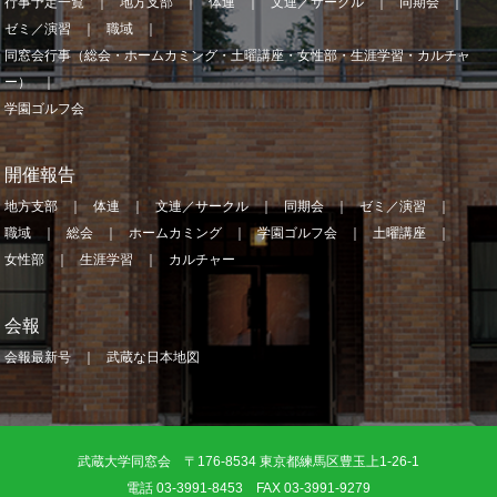
行事予定一覧
地方支部
体連
文連／サークル
同期会
ゼミ／演習
職域
同窓会行事（総会・ホームカミング・土曜講座・女性部・生涯学習・カルチャ
ー）
学園ゴルフ会
開催報告
地方支部
体連
文連／サークル
同期会
ゼミ／演習
職域
総会
ホームカミング
学園ゴルフ会
土曜講座
女性部
生涯学習
カルチャー
会報
会報最新号
武蔵な日本地図
武蔵大学同窓会 〒176-8534 東京都練馬区豊玉上1-26-1
電話 03-3991-8453 FAX 03-3991-9279