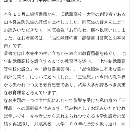
本年１０月に銀河書籍から、旧武蔵高校・大学の創設者である
山本良吉氏先生の評伝を上梓しました。同窓生の皆さんに是非
お読みいただきたく、同窓会報「お知らせ」欄へ投稿いたしま
した。なお著書名は、『品性鍛錬の書—静修書目答問と山本良
吉』です。
著書では山本先生の生い立ちから独自の教育思想を確立し、七
年制武蔵高校を設立するまでの教育歴を述べ、「七年制武蔵高
等学校の設立」や「静修書目答問」、「品性鍛錬に有用な書を
内外に問う」について述べました。『三理想』は今日の教育界
から失われつつある教育思想であり、武蔵大学が誇るべき貴重
な教育理念と考えています。
なお主題の一つに半世紀にわたって影響を受けた私自身の「三
理想」への回顧録も含みます。読み物としてお読みいただけれ
ば幸いです。今や歴史から忘れ去られつつある本学創設者の業
績を再認識し、武蔵高校・大学１００年の歴史を振り返り、同