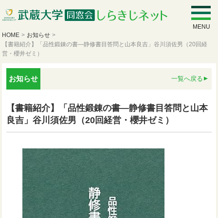
MENU
HOME
>
お知らせ
>
【書籍紹介】「品性鍛錬の書—静修書目答問と山本良吉」谷川須佐男（20回経
営・櫻井ゼミ）
お知らせ
一覧へ戻る
【書籍紹介】「品性鍛錬の書—静修書目答問と山本
良吉」谷川須佐男（20回経営・櫻井ゼミ）