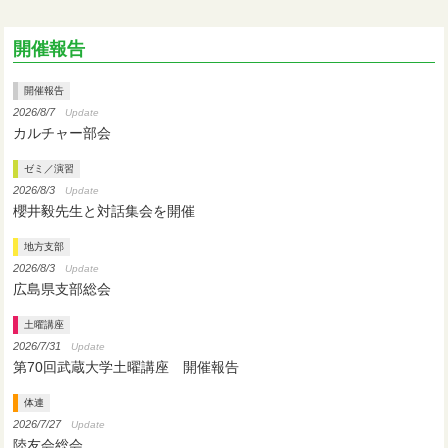
開催報告
開催報告
2026/8/7
Update
カルチャー部会
ゼミ／演習
2026/8/3
Update
櫻井毅先生と対話集会を開催
地方支部
2026/8/3
Update
広島県支部総会
土曜講座
2026/7/31
Update
第70回武蔵大学土曜講座 開催報告
体連
2026/7/27
Update
陸友会総会