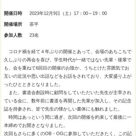
開催日時
2023年12月9日（土）17：00～19：00
開催場所
茶平
参加人数
23名
コロナ禍を経て４年ぶりの開催とあって、会場のあちこちで
久しぶりの再会を喜び、学生時代が一緒ではない先輩・後輩で
も、会を重ねて6回目の開催のお陰か、うちとけた雰囲気でお
互いの近況や思い出話などをお話をされており、大変盛り上が
ったひとときとなりました。
また、書道会創設時に顧問をしていただいた先生が主宰され
ている会に、数年前に書道を再開した先輩が加入し、その記念
誌を持参され、皆で先生の懐かしい書体にも触れました。
時間はあっという間に過ぎ、次回の開催を約束して最後に一
本締めでお開きとなりました。
次回もさらに多くのOB・OGに参加していただきたく、この記