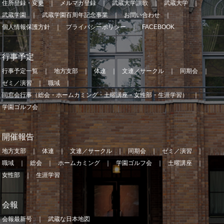
住所登録・変更
メルマガ登録
武蔵大学讃歌
武蔵大学
武蔵学園
武蔵学園百周年記念事業
お問い合わせ
個人情報保護方針
プライバシーポリシー
FACEBOOK
行事予定
行事予定一覧
地方支部
体連
文連／サークル
同期会
ゼミ／演習
職域
同窓会行事（総会・ホームカミング・土曜講座・女性部・生涯学習）
学園ゴルフ会
開催報告
地方支部
体連
文連／サークル
同期会
ゼミ／演習
職域
総会
ホームカミング
学園ゴルフ会
土曜講座
女性部
生涯学習
会報
会報最新号
武蔵な日本地図