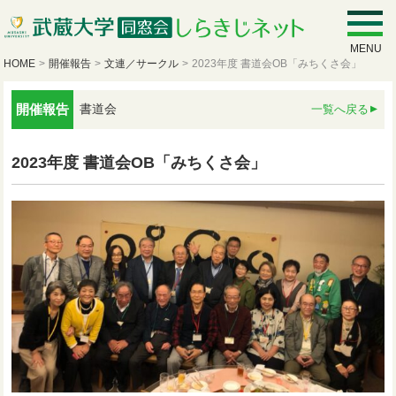
MENU
HOME
>
開催報告
>
文連／サークル
>
2023年度 書道会OB「みちくさ会」
開催報告
書道会
一覧へ戻る
2023年度 書道会OB「みちくさ会」