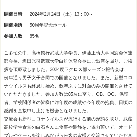
開催日時
2024年2月24日（土）13：00～
開催場所
50周年記念ホール
参加人数
85名
ご多忙の中、高橋徳行武蔵大学学長、伊藤正晴大学同窓会体連
部会長、坂田光司武蔵大学白雉体育会長にご出席を賜り、ご挨
拶を頂戴致しました。2024度ラクロス部シーズン報告会は、
例年通り男子女子合同での開催となりました。また、新型コロ
ナウイルスも終息し始め、数年ぶりに対面のみの開催とさせて
いたただきました。参加人数は85名に至り、OB、OG、保護
者、学校関係者の皆様に昨年度の成績や今年度の抱負、日頃の
感謝を直接申し上げる機会となりました。
交流会も新型コロナウイルスが流行する前の形態を取り、武蔵
高校学生食堂の白石さんに食事や装飾をご協力頂いて、オード
ブルやゲームを楽しみながら来客の皆様と交流させていただき