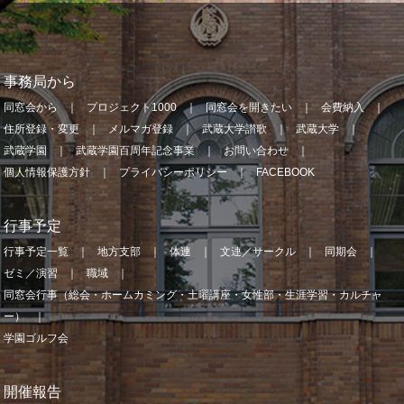
事務局から
同窓会から
プロジェクト1000
同窓会を開きたい
会費納入
住所登録・変更
メルマガ登録
武蔵大学讃歌
武蔵大学
武蔵学園
武蔵学園百周年記念事業
お問い合わせ
個人情報保護方針
プライバシーポリシー
FACEBOOK
行事予定
行事予定一覧
地方支部
体連
文連／サークル
同期会
ゼミ／演習
職域
同窓会行事（総会・ホームカミング・土曜講座・女性部・生涯学習・カルチャ
ー）
学園ゴルフ会
開催報告