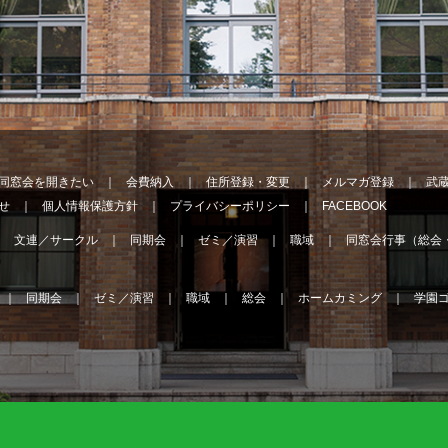
同窓会を開きたい
会費納入
住所登録・変更
メルマガ登録
武
せ
個人情報保護方針
プライバシーポリシー
FACEBOOK
文連／サークル
同期会
ゼミ／演習
職域
同窓会行事（総会
同期会
ゼミ／演習
職域
総会
ホームカミング
学園