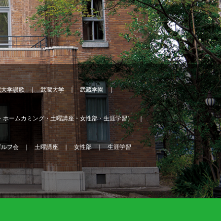
蔵大学讃歌
武蔵大学
武蔵学園
・ホームカミング・土曜講座・女性部・生涯学習）
ゴルフ会
土曜講座
女性部
生涯学習