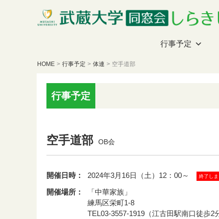
行事予定
HOME
>
行事予定
>
体連
>
空手道部
行事予定
空手道部
OB会
開催日時：
2024年3月16日（土）12：00～
終了しま
開催場所：
「中華家族」
練馬区栄町1-8
TEL03-3557-1919（江古田駅南口徒歩2