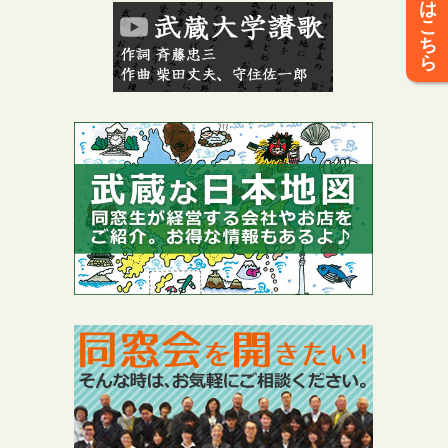
は
こ
ち
ら