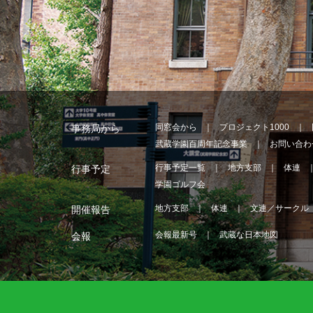
同窓会から
プロジェクト1000
事務局から
武蔵学園百周年記念事業
お問い合わ
行事予定一覧
地方支部
体連
行事予定
学園ゴルフ会
地方支部
体連
文連／サークル
開催報告
会報最新号
武蔵な日本地図
会報