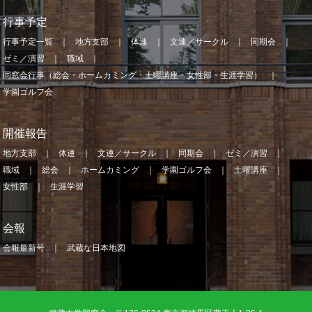
行事予定
行事予定一覧
地方支部
体連
文連／サークル
同期会
ゼミ／演習
職域
同窓会行事（総会・ホームカミング・土曜講座・女性部・生涯学習）
学園ゴルフ会
開催報告
地方支部
体連
文連／サークル
同期会
ゼミ／演習
職域
総会
ホームカミング
学園ゴルフ会
土曜講座
女性部
生涯学習
会報
会報最新号
武蔵な日本地図