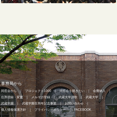
事務局から
同窓会から
プロジェクト1000
同窓会を開きたい
会費納入
住所登録・変更
メルマガ登録
武蔵大学讃歌
武蔵大学
武蔵学園
武蔵学園百周年記念事業
お問い合わせ
個人情報保護方針
プライバシーポリシー
FACEBOOK