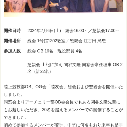
開催日時
2024年7月6日(土) 総会16:00～／懇親会17:00～
開催場所
総会 1号館1302教室／懇親会 江古田 鳥忠
参加人数
総会 OB 16名 現役部員 4名
懇親会 上記に加え 関谷文隆 同窓会常任理事 OB 2
名（計22名）
陸上競技部OB、OG会「陸友会」総会および懇親会を開催いた
しました。
同窓会よりアーチェリー部OB会会長でもある関谷文隆先輩に
もお越しいただき、20名を超えるメンバーでの開催することが
できました。
初めて参加するメンバーが若手、中堅に何名もおり来年も是非