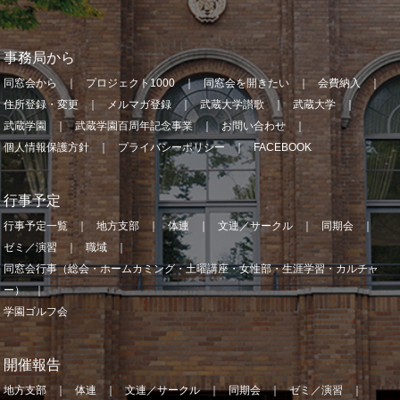
事務局から
同窓会から
プロジェクト1000
同窓会を開きたい
会費納入
住所登録・変更
メルマガ登録
武蔵大学讃歌
武蔵大学
武蔵学園
武蔵学園百周年記念事業
お問い合わせ
個人情報保護方針
プライバシーポリシー
FACEBOOK
行事予定
行事予定一覧
地方支部
体連
文連／サークル
同期会
ゼミ／演習
職域
同窓会行事（総会・ホームカミング・土曜講座・女性部・生涯学習・カルチャ
ー）
学園ゴルフ会
開催報告
地方支部
体連
文連／サークル
同期会
ゼミ／演習