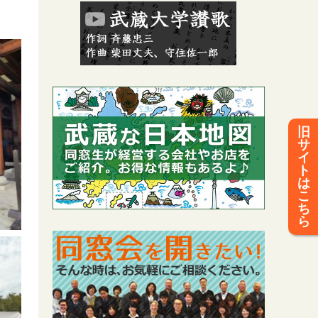
旧
サ
イ
ト
は
こ
ち
ら