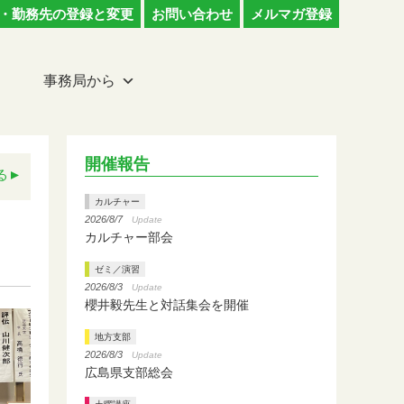
・勤務先の登録と変更
お問い合わせ
メルマガ登録
事務局から
開催報告
る
カルチャー
2026/8/7
Update
カルチャー部会
ゼミ／演習
2026/8/3
Update
櫻井毅先生と対話集会を開催
地方支部
2026/8/3
Update
広島県支部総会