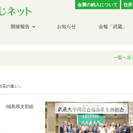
会費の納入について
住所
開催報告
お知らせ
会報「武蔵」
一覧へ戻
献花の集い』
時～ /福島県支部総
ル