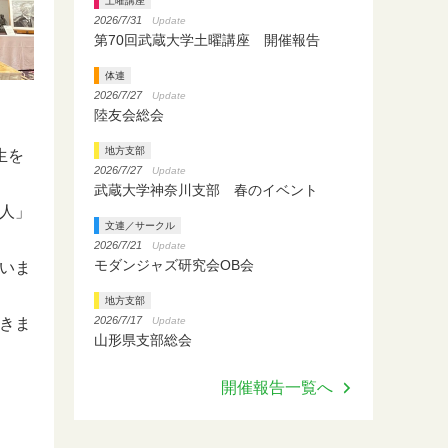
土曜講座
2026/7/31
Update
第70回武蔵大学土曜講座 開催報告
体連
2026/7/27
Update
陸友会総会
地方支部
生を
2026/7/27
Update
武蔵大学神奈川支部 春のイベント
人」
文連／サークル
2026/7/21
Update
モダンジャズ研究会OB会
いま
地方支部
2026/7/17
Update
きま
山形県支部総会
開催報告一覧へ