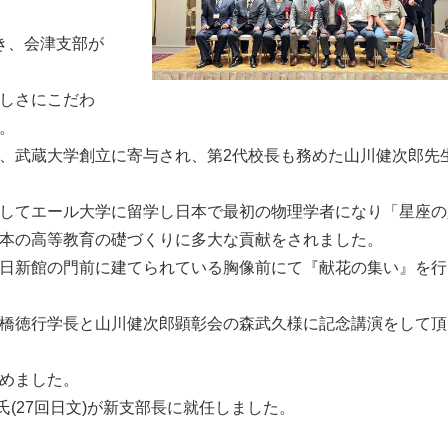
き、会津支部が
しさにこだわ
。
、武蔵大学創立に寄与され、第2代校長も務めた山川健次郎先
してエール大学に留学し日本で最初の物理学者になり「星座の
本の高等教育の礎づくりに多大な貢献をされました。
日新館の門前に建てられている胸像前にて『献花の集い』を行
橋徳行学長と山川健次郎顕彰会の森武久様に記念講演をして頂
めました。
氏(27回日文)が新支部長に就任しました。