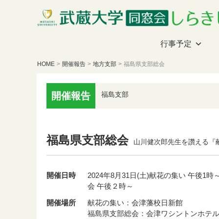
行事予定
HOME
>
開催報告
>
地方支部
>
福島県支部総会
開催報告
福島支部
福島県支部総会
山川健次郎先生を讚える『
開催日時
2024年8月31日(土)献花の集い 午後1
会 午後２時～
開催場所
献花の集い：会津藩校日新館
福島県支部総会：会津ワシントンホテ