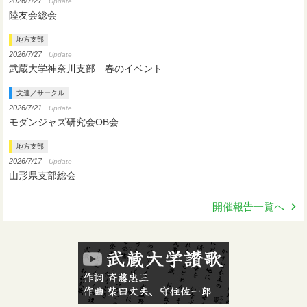
2026/7/27
Update
陸友会総会
地方支部
2026/7/27
Update
武蔵大学神奈川支部 春のイベント
文連／サークル
2026/7/21
Update
モダンジャズ研究会OB会
地方支部
2026/7/17
Update
山形県支部総会
開催報告一覧へ