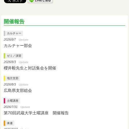
開催報告
カルチャー
2026/8/7
Update
カルチャー部会
ゼミ／演習
2026/8/3
Update
櫻井毅先生と対話集会を開催
地方支部
2026/8/3
Update
広島県支部総会
土曜講座
2026/7/31
Update
第70回武蔵大学土曜講座 開催報告
体連