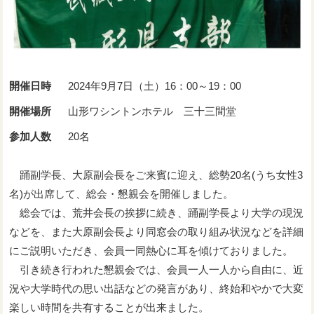
開催日時
2024年9月7日（土）16：00～19：00
開催場所
山形ワシントンホテル 三十三間堂
参加人数
20名
踊副学長、大原副会長をご来賓に迎え、総勢20名(うち女性3
名)が出席して、総会・懇親会を開催しました。
総会では、荒井会長の挨拶に続き、踊副学長より大学の現況
などを、また大原副会長より同窓会の取り組み状況などを詳細
にご説明いただき、会員一同熱心に耳を傾けておりました。
引き続き行われた懇親会では、会員一人一人から自由に、近
況や大学時代の思い出話などの発言があり、終始和やかで大変
楽しい時間を共有することが出来ました。