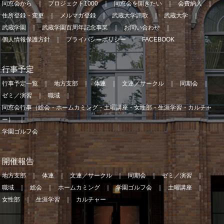
同窓会から
プロジェクト1000
同窓会を開きたい
会費納入
住所登録・変更
メルマガ登録
武蔵大学讃歌
武蔵大学
武蔵学園
武蔵学園百周年記念事業
お問い合わせ
個人情報保護方針
プライバシーポリシー
FACEBOOK
行事予定
行事予定一覧
地方支部
体連
文連／サークル
同期会
ゼミ／演習
職域
同窓会行事（総会・ホームカミング・土曜講座・女性部・生涯学習・カルチャ
ー）
学園ゴルフ会
開催報告
地方支部
体連
文連／サークル
同期会
ゼミ／演習
職域
総会
ホームカミング
学園ゴルフ会
土曜講座
女性部
生涯学習
カルチャー